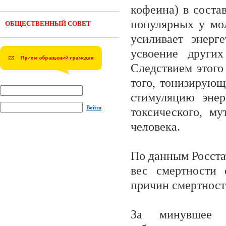
кофеина) в соста
популярных у мол
ОБЩЕСТВЕННЫЙ СОВЕТ
усиливает энерг
усвоение други
Следствием этого
того, тонизирую
стимуляцию энер
Войти
токсического, му
человека.
По данным Росста
вес смертности 
причин смертност
За минувшее д