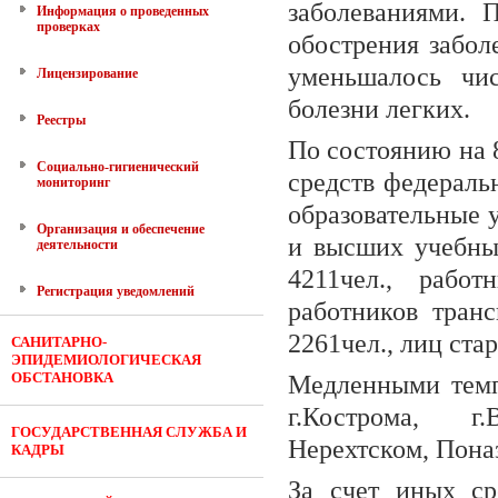
заболеваниями. 
Информация о проведенных
проверках
обострения забол
уменьшалось чи
Лицензирование
болезни легких.
Реестры
По состоянию на 8
Социально-гигиенический
средств федераль
мониторинг
образовательные 
Организация и обеспечение
и высших учебных
деятельности
4211чел., работ
Регистрация уведомлений
работников тран
2261чел., лиц ста
САНИТАРНО-
ЭПИДЕМИОЛОГИЧЕСКАЯ
ОБСТАНОВКА
Медленными темп
г.Кострома, г.
ГОСУДАРСТВЕННАЯ СЛУЖБА И
Нерехтском, Пона
КАДРЫ
За счет иных ср