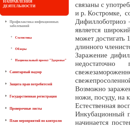
НАПРАВЛЕНИЯ
связаны с употре
ДЕЯТЕЛЬНОСТИ
и р. Костромке,
с
Дифиллоботриоз –
Профилактика инфекционных
заболеваний
является широкий
может достигать 1
Статистика
длинного членист
Обзоры
Заражение дифил
Национальный проект "Здоровье"
недостаточно 
свежезамороженно
Санитарный надзор
свежепросоленн
Защита прав потребителей
Возможно заражен
ножи, посуду, на 
Государственная регистрация
Естественная вос
Проверочные листы
Инкубационный пе
План мероприятий по контролю
начинается посте