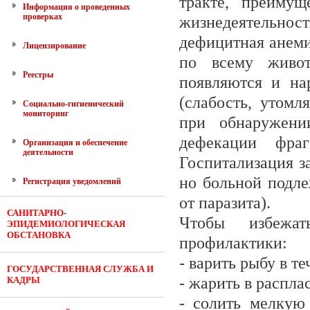
тракте, преимущ
Информация о проведенных
проверках
жизнедеятельно
дефицитная анеми
Лицензирование
по всему живот
Реестры
появляются и на
(слабость, утомл
Социально-гигиенический
мониторинг
при обнаружени
дефекации фра
Организация и обеспечение
деятельности
Госпитализация з
но больной подле
Регистрация уведомлений
от паразита).
САНИТАРНО-
Чтобы избежат
ЭПИДЕМИОЛОГИЧЕСКАЯ
ОБСТАНОВКА
профилактики:
- варить рыбу в т
ГОСУДАРСТВЕННАЯ СЛУЖБА И
- жарить в распла
КАДРЫ
- солить мелкую