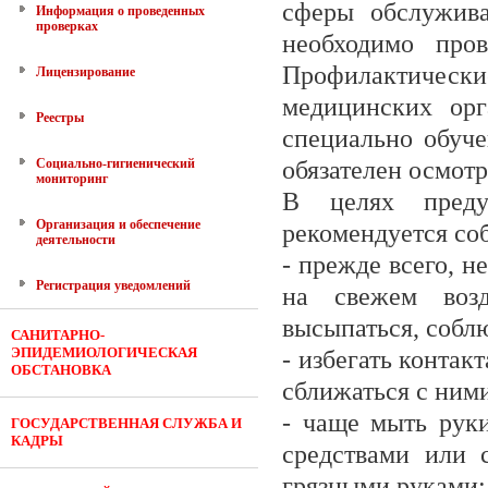
сферы обслужив
Информация о проведенных
проверках
необходимо пров
Профилактическ
Лицензирование
медицинских орг
Реестры
специально обуче
Социально-гигиенический
обязателен осмотр
мониторинг
В целях преду
Организация и обеспечение
рекомендуется со
деятельности
- прежде всего, н
Регистрация уведомлений
на свежем возд
высыпаться, собл
САНИТАРНО-
ЭПИДЕМИОЛОГИЧЕСКАЯ
- избегать контак
ОБСТАНОВКА
сближаться с ними
- чаще мыть рук
ГОСУДАРСТВЕННАЯ СЛУЖБА И
КАДРЫ
средствами или с
грязными руками;