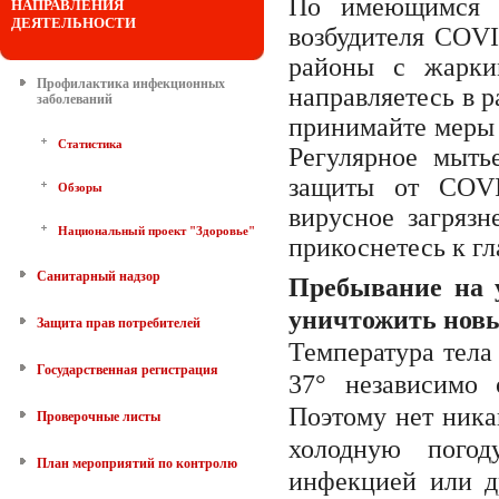
По имеющимся в
НАПРАВЛЕНИЯ
ДЕЯТЕЛЬНОСТИ
возбудителя COVI
районы с жарки
Профилактика инфекционных
направляетесь в 
заболеваний
принимайте меры 
Статистика
Регулярное мыть
защиты от COVI
Обзоры
вирусное загрязн
Национальный проект "Здоровье"
прикоснетесь к гл
Санитарный надзор
Пребывание на 
уничтожить новы
Защита прав потребителей
Температура тела 
Государственная регистрация
37° независимо
Поэтому нет ника
Проверочные листы
холодную погод
План мероприятий по контролю
инфекцией или д