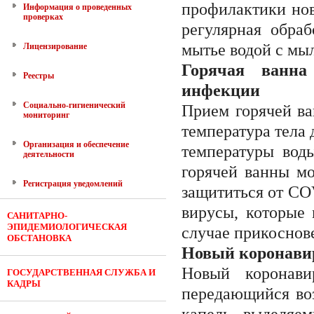
профилактики нов
Информация о проведенных
проверках
регулярная обра
мытье водой с мы
Лицензирование
Горячая ванна
Реестры
инфекции
Социально-гигиенический
Прием горячей ва
мониторинг
температура тела 
Организация и обеспечение
температуры вод
деятельности
горячей ванны мо
Регистрация уведомлений
защититься от CO
вирусы, которые 
САНИТАРНО-
ЭПИДЕМИОЛОГИЧЕСКАЯ
случае прикоснове
ОБСТАНОВКА
Новый коронавир
Новый коронави
ГОСУДАРСТВЕННАЯ СЛУЖБА И
КАДРЫ
передающийся воз