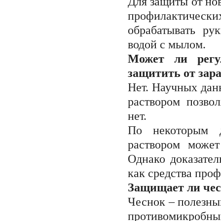
Для защиты от но
профилактичес
обрабатывать ру
водой с мылом.
Может ли регу
защитить от зар
Нет. Научных дан
раствором позво
нет.
По некоторым д
раствором может
Однако доказател
как средства про
Защищает ли чес
Чеснок – полезны
противомикробн