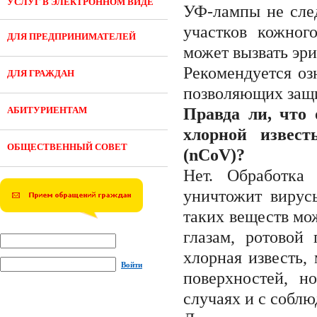
УСЛУГ В ЭЛЕКТРОННОМ ВИДЕ
УФ-лампы не след
участков кожног
ДЛЯ ПРЕДПРИНИМАТЕЛЕЙ
может вызвать эри
Рекомендуется оз
ДЛЯ ГРАЖДАН
позволяющих защи
АБИТУРИЕНТАМ
Правда ли, что 
хлорной извест
ОБЩЕСТВЕННЫЙ СОВЕТ
(nCoV)?
Нет. Обработка
уничтожит вирус
таких веществ мож
глазам, ротовой 
хлорная известь,
Войти
поверхностей, н
случаях и с собл