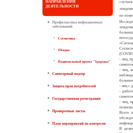
НАПРАВЛЕНИЯ
случаев
ДЕЯТЕЛЬНОСТИ
эпидеми
по поме
Исслед
Профилактика инфекционных
заболеваний
эпидеми
больни
негосу
Статистика
«Ситила
Согласн
Обзоры
(COVID-
- лиц, 
Национальный проект "Здоровье"
симптом
- лиц, 
Санитарный надзор
наблюде
больны
- лиц с
Защита прав потребителей
- рабо
симпто
Государственная регистрация
- лиц, 
пожилых
Проверочные листы
Всего 
обследо
инфекци
План мероприятий по контролю
В целя