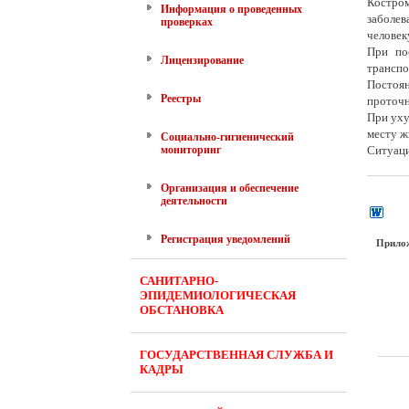
Костро
Информация о проведенных
заболе
проверках
человек
При по
Лицензирование
транспо
Постоя
Реестры
проточн
При уху
месту ж
Социально-гигиенический
мониторинг
Ситуаци
Организация и обеспечение
деятельности
Регистрация уведомлений
Прило
САНИТАРНО-
ЭПИДЕМИОЛОГИЧЕСКАЯ
ОБСТАНОВКА
ГОСУДАРСТВЕННАЯ СЛУЖБА И
КАДРЫ