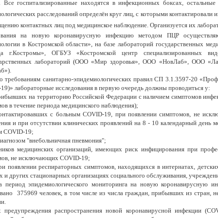
. Все госпитализированные находятся в инфекционных боксах, остальные
ологических расследований определён круг лиц, с которыми контактировали
щению контактных лиц под медицинское наблюдение. Организуется их лабора
ования на новую коронавирусную инфекцию методом ПЦР осуществля
ологии в Костромской области», на базе лабораторий государственных ме
ца г.Костромы», ОГБУЗ «Костромской центр специализированных ви
дарственных лабораторий
(
ООО «Мир здоровья», ООО «НовЛаб», ООО «Л
б»).
о требованиям санитарно-эпидемиологических правил СП 3.1.3597-20 «Про
19)» лабораторные исследования в первую очередь должны проводиться у:
прибывших на территорию Российской Федерации с наличием симптомов инфек
ов в течение периода медицинского наблюдения);
контактировавших с больным COVID-19, при появлении симптомов, не иск
ния и при отсутствии клинических проявлений на 8 - 10 календарный день м
м COVID-19;
 диагнозом "внебольничная пневмония";
тников медицинских организаций, имеющих риск инфицирования при профе
мов, не исключающих COVID-19;
при появлении респираторных симптомов, находящихся в интернатах, детских
 и других стационарных организациях социального обслуживания, учреждени
за период эпидемиологического мониторинга на новую коронавирусную ин
вано 375969 человек, в том числе из числа граждан, прибывших из стран, 
и.
х предупреждения распространения новой коронавирусной инфекции (COV