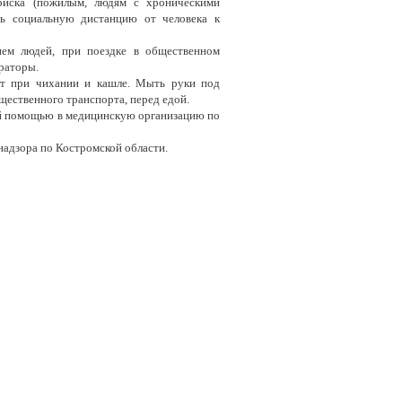
риска (пожилым, людям с хроническими
ть социальную дистанцию от человека к
ием людей, при поездке в общественном
раторы.
ет при чихании и кашле. Мыть руки под
щественного транспорта, перед едой.
ой помощью в медицинскую организацию по
адзора по Костромской области.