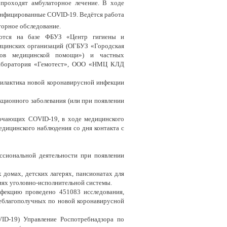
 проходят амбулаторное лечение. В ходе
 инфицированные C
OVID
-19. Ведётся работа
торное обследование.
ются на базе ФБУЗ «Центр гигиены и
дицинских организаций (ОГБУЗ «Городская
дов медицинской помощи») и частных
аборатория «Гемотест», ООО «НМЦ КЛД
филактика новой коронавирусной инфекции
ционного заболевания (или при появлении
лючающих COVID-19, в ходе медицинского
едицинского наблюдения со дня контакта с
ссиональной деятельности при появлении
 домах, детских лагерях, пансионатах для
ях уголовно-исполнительной системы.
фекцию проведено 451083 исследования,
неблагополучных по новой коронавирусной
ID-19) Управление Роспотребнадзора по