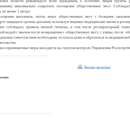
мской области рекомендует всем гражданам, а особенно лицам группы 
ваниями) максимально сократить посещение общественных мест. Соблюда
у не менее 1 метра.
сещении магазинов, аптек, иных общественных мест с большим скоплен
рте защищать органы дыхания, используя лицевые медицинские маски и респи
нно соблюдать правила личной гигиены, в том числе респираторный этик
ой водой с мылом после возвращения с общественных мест, с улицы, после об
дшении самочувствия необходимо остаться дома и обратиться за медицинск
ительства.
я и принимаемые меры находятся на строгом контроле Управления Роспотребн
Версия для печати
жения: