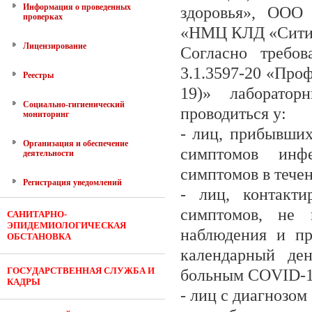
Информация о проведенных
здоровья», ООО
проверках
«НМЦ КЛД «Ситил
Лицензирование
Согласно требов
3.1.3597-20 «Про
Реестры
19)» лаборато
Социально-гигиенический
проводиться у:
мониторинг
- лиц, прибывши
Организация и обеспечение
симптомов инф
деятельности
симптомов в тече
Регистрация уведомлений
- лиц, контакт
симптомов, не 
САНИТАРНО-
ЭПИДЕМИОЛОГИЧЕСКАЯ
наблюдения и пр
ОБСТАНОВКА
календарный де
ГОСУДАРСТВЕННАЯ СЛУЖБА И
больным COVID-1
КАДРЫ
- лиц с диагнозом