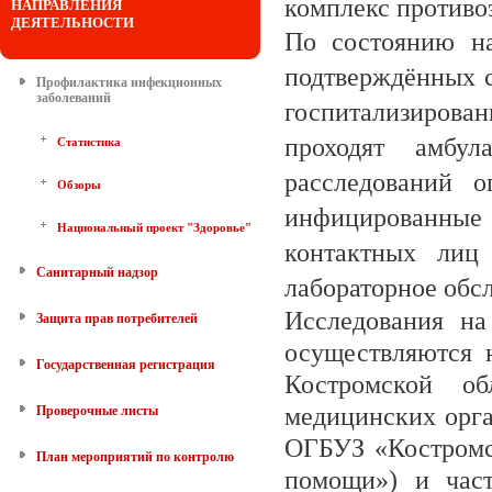
комплекс противо
НАПРАВЛЕНИЯ
ДЕЯТЕЛЬНОСТИ
По состоянию 
подтверждённых 
Профилактика инфекционных
заболеваний
госпитализирова
проходят амбул
Статистика
расследований о
Обзоры
инфицированны
Национальный проект "Здоровье"
контактных лиц
Санитарный надзор
лабораторное обс
Исследования н
Защита прав потребителей
осуществляются 
Государственная регистрация
Костромской об
медицинских орга
Проверочные листы
ОГБУЗ «Костромс
План мероприятий по контролю
помощи») и час