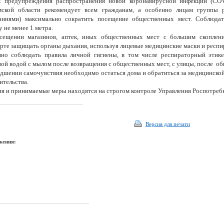
х предупреждения распространения новой коронавирусной инфекции (COV
мской области рекомендует всем гражданам, а особенно лицам группы 
ваниями) максимально сократить посещение общественных мест. Соблюда
у не менее 1 метра.
сещении магазинов, аптек, иных общественных мест с большим скоплен
рте защищать органы дыхания, используя лицевые медицинские маски и респи
нно соблюдать правила личной гигиены, в том числе респираторный этик
ой водой с мылом после возвращения с общественных мест, с улицы, после об
дшении самочувствия необходимо остаться дома и обратиться за медицинск
ительства.
я и принимаемые меры находятся на строгом контроле Управления Роспотребн
Версия для печати
жения: