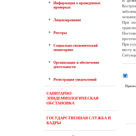
В целя
Информация о проведенных
Костро
проверках
заболе
человек
Лицензирование
При по
транспо
Реестры
Постоя
проточн
При уху
Социально-гигиенический
месту ж
мониторинг
Ситуаци
Организация и обеспечение
деятельности
Регистрация уведомлений
Прило
САНИТАРНО-
ЭПИДЕМИОЛОГИЧЕСКАЯ
ОБСТАНОВКА
ГОСУДАРСТВЕННАЯ СЛУЖБА И
КАДРЫ