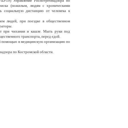
ID-19) Управление Роспотребнадзора по
риска (пожилым, людям с хроническими
ть социальную дистанцию от человека к
ием людей, при поездке в общественном
раторы.
ет при чихании и кашле. Мыть руки под
щественного транспорта, перед едой.
ой помощью в медицинскую организацию по
адзора по Костромской области.