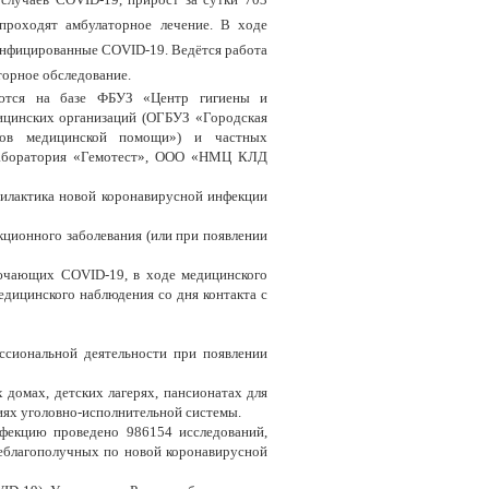
 проходят амбулаторное лечение. В ходе
 инфицированные C
OVID
-19. Ведётся работа
торное обследование.
ются на базе ФБУЗ «Центр гигиены и
дицинских организаций (ОГБУЗ «Городская
дов медицинской помощи») и частных
аборатория «Гемотест», ООО «НМЦ КЛД
филактика новой коронавирусной инфекции
ционного заболевания (или при появлении
лючающих COVID-19, в ходе медицинского
едицинского наблюдения со дня контакта с
ссиональной деятельности при появлении
 домах, детских лагерях, пансионатах для
ях уголовно-исполнительной системы.
фекцию проведено 986154 исследований,
неблагополучных по новой коронавирусной