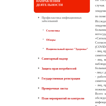
НАПРАВЛЕНИЯ
ДЕЯТЕЛЬНОСТИ
случая
эпидеми
по поме
Профилактика инфекционных
заболеваний
Исслед
эпидеми
больни
Статистика
негосу
«Ситила
Обзоры
Согласн
(COVID-
Национальный проект "Здоровье"
- лиц, 
симптом
Санитарный надзор
- лиц, 
наблюде
больны
Защита прав потребителей
- лиц с
- рабо
Государственная регистрация
симпто
- лиц, 
Проверочные листы
пожилых
Всего 
обследо
План мероприятий по контролю
инфекци