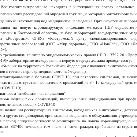
. Все госпитализированные находятся в инфекционных боксах, остальные
ологических расследований определён круг лиц, с которыми контактировали
щению контактных лиц под медицинское наблюдение. Организуется их лабора
ования на новую коронавирусную инфекцию методом ПЦР осуществля
ологии в Костромской области», на базе лабораторий государственных ме
ца г.Костромы», ОГБУЗ «Костромской центр специализированных ви
дарственных лабораторий
(
ООО «Мир здоровья», ООО «НовЛаб», ООО «Л
б»).
о требованиям санитарно-эпидемиологических правил СП 3.1.3597-20 «Про
19)» лабораторные исследования в первую очередь должны проводиться у:
прибывших на территорию Российской Федерации с наличием симптомов инфек
ов в течение периода медицинского наблюдения);
контактировавших с больным COVID-19, при появлении симптомов, не иск
ния и при отсутствии клинических проявлений на 8 - 10 календарный день м
м COVID-19;
 диагнозом "внебольничная пневмония";
тников медицинских организаций, имеющих риск инфицирования при профе
мов, не исключающих COVID-19;
при появлении респираторных симптомов, находящихся в интернатах, детских
 и других стационарных организациях социального обслуживания, учреждени
за период эпидемиологического мониторинга на новую коронавирусную ин
вано 837490 человек, в том числе из числа граждан, прибывших из стран, 
и.