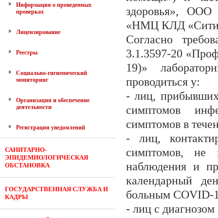
Информация о проведенных
здоровья», ООО
проверках
«НМЦ КЛД «Ситил
Лицензирование
Согласно требов
3.1.3597-20 «Про
Реестры
19)» лаборато
Социально-гигиенический
проводиться у:
мониторинг
- лиц, прибывши
Организация и обеспечение
деятельности
симптомов инф
симптомов в тече
Регистрация уведомлений
- лиц, контакт
САНИТАРНО-
симптомов, не 
ЭПИДЕМИОЛОГИЧЕСКАЯ
наблюдения и пр
ОБСТАНОВКА
календарный де
ГОСУДАРСТВЕННАЯ СЛУЖБА И
больным COVID-1
КАДРЫ
- лиц с диагнозом