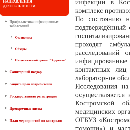
инфекции в Кост
НАПРАВЛЕНИЯ
ДЕЯТЕЛЬНОСТИ
комплекс противо
По состоянию 
Профилактика инфекционных
подтверждённый 
заболеваний
госпитализирова
Статистика
проходят амбул
Обзоры
расследований о
инфицированны
Национальный проект "Здоровье"
контактных лиц
Санитарный надзор
лабораторное обс
Защита прав потребителей
Исследования н
осуществляются 
Государственная регистрация
Костромской об
Проверочные листы
медицинских орга
ОГБУЗ «Костромс
План мероприятий по контролю
помощи») и час