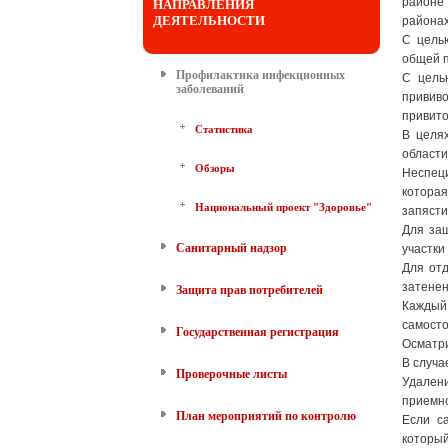
районе 
НАПРАВЛЕНИЯ
ДЕЯТЕЛЬНОСТИ
районах
С цель
общей п
Профилактика инфекционных
С цель
заболеваний
прививо
привито
Статистика
В целя
области
Обзоры
Неспец
которая
Национальный проект "Здоровье"
запясти
Для за
Санитарный надзор
участки
Для отд
затенен
Защита прав потребителей
Каждый 
самосто
Государственная регистрация
Осматри
В случа
Проверочные листы
Удален
приемно
План мероприятий по контролю
Если с
который