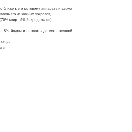
о ближе к его ротовому аппарату и держа
влечь его из кожных покровов,
70% спирт, 5% йод, одеколон),
ать 5% йодом и оставить до естественной
изации.
ти.