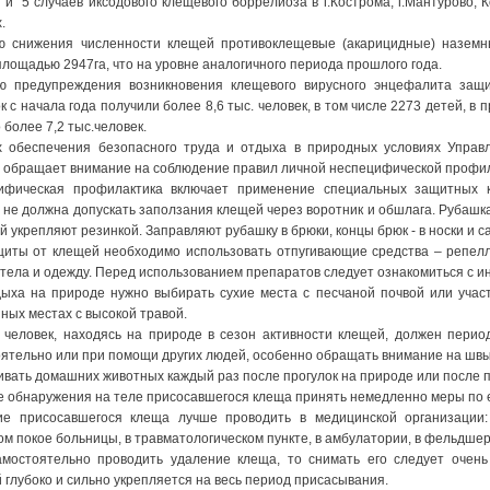
и 5 случаев иксодового клещевого боррелиоза в г.Кострома, г.Мантурово
.
ю снижения численности клещей противоклещевые (акарицидные) наземн
лощадью 2947га, что на уровне аналогичного периода прошлого года.
ю предупреждения возникновения клещевого вирусного энцефалита защи
к с начала года получили более 8,6 тыс. человек, в том числе 2273 детей, 
 более 7,2 тыс.человек.
х обеспечения безопасного труда и отдыха в природных условиях Управ
 обращает внимание на соблюдение правил личной неспецифической профил
ифическая профилактика включает применение специальных защитных 
 не должна допускать заползания клещей через воротник и обшлага. Рубашк
й укрепляют резинкой. Заправляют рубашку в брюки, концы брюк - в носки и с
щиты от клещей необходимо использовать отпугивающие средства – репел
 тела и одежду. Перед использованием препаратов следует ознакомиться с и
ыха на природе нужно выбирать сухие места с песчаной почвой или участ
ных местах с высокой травой.
человек, находясь на природе в сезон активности клещей, должен перио
ятельно или при помощи других людей, особенно обращать внимание на швы и
вать домашних животных каждый раз после прогулок на природе или после 
е обнаружения на теле присосавшегося клеща принять немедленно меры по 
ие присосавшегося клеща лучше проводить в медицинской организации:
м покое больницы, в травматологическом пункте, в амбулатории, в фельдшер
амостоятельно проводить удаление клеща, то снимать его следует очень
 глубоко и сильно укрепляется на весь период присасывания.