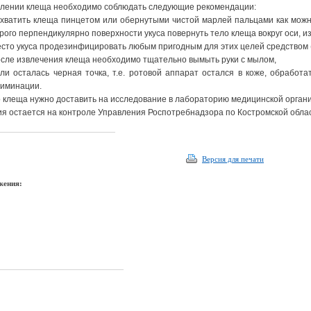
алении клеща необходимо соблюдать следующие рекомендации:
хватить клеща пинцетом или обернутыми чистой марлей пальцами как можн
рого перпендикулярно поверхности укуса повернуть тело клеща вокруг оси, из
сто укуса продезинфицировать любым пригодным для этих целей средством (
сле извлечения клеща необходимо тщательно вымыть руки с мылом,
ли осталась черная точка, т.е. ротовой аппарат остался в коже, обработ
лиминации.
 клеща нужно доставить на исследование в лабораторию медицинской орган
я остается на контроле Управления Роспотребнадзора по Костромской облас
Версия для печати
жения: