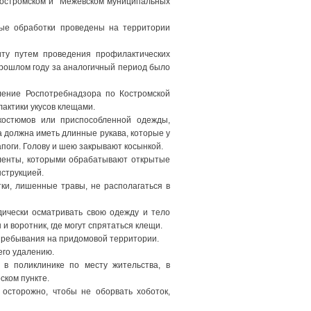
, Костромском и Межевском муниципальных
ые обработки проведены на территории
ту путем проведения профилактических
в прошлом году за аналогичный период было
ление Роспотребнадзора по Костромской
актики укусов клещами.
костюмов или приспособленной одежды,
а должна иметь длинные рукава, которые у
апоги. Голову и шею закрывают косынкой.
ленты, которыми обрабатывают открытые
нструкцией.
ки, лишенные травы, не располагаться в
дически осматривать свою одежду и тело
 воротник, где могут спрятаться клещи.
пребывания на придомовой территории.
его удалению.
 в поликлинике по месту жительства, в
ском пункте.
 осторожно, чтобы не оборвать хоботок,