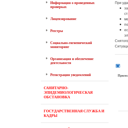
Информация о проведенных
При уд
проверках
за
ст
Лицензирование
ме
по
ес
Реестры
э
Снятого
Социально-гигиенический
Ситуаци
мониторинг
Организация и обеспечение
деятельности
Регистрация уведомлений
Прило
САНИТАРНО-
ЭПИДЕМИОЛОГИЧЕСКАЯ
ОБСТАНОВКА
ГОСУДАРСТВЕННАЯ СЛУЖБА И
КАДРЫ