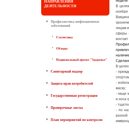
неделе 
НАПРАВЛЕНИЯ
ДЕЯТЕЛЬНОСТИ
В целя
ноября 
Вакцина
Профилактика инфекционных
хронич
заболеваний
лицам и
сферы 
Статистика
контакт
Профил
Обзоры
привле
наличие
Национальный проект "Здоровье"
Сделанн
В целях
Санитарный надзор
- прежд
спортом
- избег
Защита прав потребителей
маску;
- чаще 
Государственная регистрация
и носа 
- тщате
Проверочные листы
- по на
разной
План мероприятий по контролю
иммунод