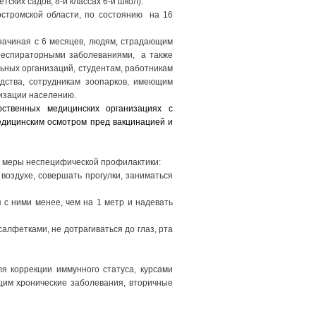
тских садов, 8-и классах 6-и школ).
остромской области, по состоянию на 16
начиная с 6 месяцев, людям, страдающим
респираторными заболеваниями, а также
ьных организаций, студентам, работникам
дства, сотрудникам зоопарков, имеющим
изации населению.
ственных медицинских организациях с
едицинским осмотром пред вакцинацией и
ь меры неспецифической профилактики:
воздухе, совершать прогулки, заниматься
я с ними менее, чем на 1 метр и надевать
алфетками, не дотрагиваться до глаз, рта
я коррекции иммунного статуса, курсами
им хронические заболевания, вторичные