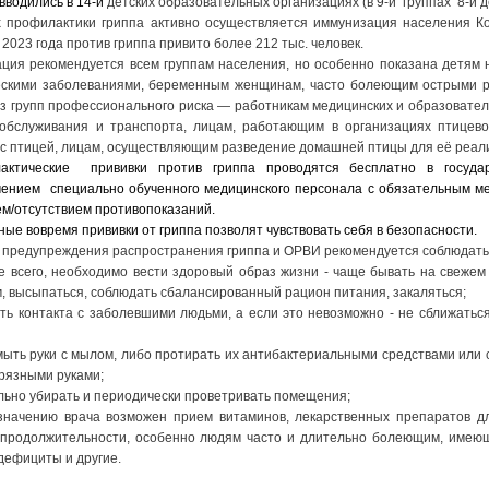
вводились в 14-и
детских образовательных организациях (в 9-и группах 8-и де
х профилактики гриппа активно осуществляется иммунизация населения К
2023 года против гриппа привито более 212 тыс. человек.
ция рекомендуется всем группам населения, но особенно показана детям 
ескими заболеваниями, беременным женщинам, часто болеющим острыми 
з групп профессионального риска — работникам медицинских и образовател
обслуживания и транспорта, лицам, работающим в организациях птицево
 с птицей, лицам, осуществляющим разведение домашней птицы для её реал
актические прививки против гриппа проводятся бесплатно в государ
чением специально обученного медицинского персонала с обязательным м
м/отсутствием противопоказаний.
ые вовремя прививки от гриппа позволят чувствовать себя в безопасности.
 предупреждения распространения гриппа и ОРВИ рекомендуется соблюдат
е всего, необходимо вести здоровый образ жизни - чаще бывать на свежем 
, высыпаться, соблюдать сбалансированный рацион питания, закаляться;
ать контакта с заболевшими людьми, а если это невозможно - не сближатьс
мыть руки с мылом, либо протирать их антибактериальными средствами или с
грязными руками;
льно убирать и периодически проветривать помещения;
значению врача возможен прием витаминов, лекарственных препаратов дл
 продолжительности, особенно людям часто и длительно болеющим, имеющ
ефициты и другие.