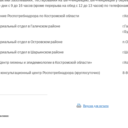
ктики заболевания, тестирования на ВИЧ-инфекцию, ВИЧ-инфекции у берем
 дни с 9 до 16 часов (кроме перерыва на обед с 12 до 13 часов) по телефонам
ние Роспотребнадзора по Костромской области
г.К
ориальный отдел в Галичском районе
г.Г
г.Б
риальный отдел в Островском районе
п.О
риальный отдел в Шарьинском районе
г.Ш
ентр гигиены и эпидемиологии в Костромской области»
г.К
консультационный центр Роспотребнадзора (круглосуточно)
8-8
Версия для печати
жения: