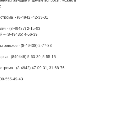
енных женщин и другие вопросы, можно в
:
острома - (8-4942)
42-33-31
алич - (8-49437) 2-15-03
уй – (8-49435) 4-56-39
стровское - (8-49438) 2-77-33
арья - (849449) 5-63-39, 5-55-15
острома - (8-4942) 47-09-31, 31-68-75
00-555-49-43