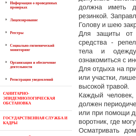
Информация о проведенных
должна иметь д
проверках
резинкой. Заправл
Лицензирование
Голову и шею зак
Для защиты от 
Реестры
средства - репе
Социально-гигиенический
тела и одежду
мониторинг
ознакомиться с ин
Организация и обеспечение
деятельности
Для отдыха на пр
или участки, лише
Регистрация уведомлений
высокой травой.
САНИТАРНО-
Каждый человек,
ЭПИДЕМИОЛОГИЧЕСКАЯ
должен периодиче
ОБСТАНОВКА
или при помощи д
ГОСУДАРСТВЕННАЯ СЛУЖБА И
воротник, где мог
КАДРЫ
Осматривать до