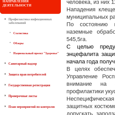
человека, из них 1
НАПРАВЛЕНИЯ
ДЕЯТЕЛЬНОСТИ
Нападения клеще
муниципальных ра
Профилактика инфекционных
заболеваний
По состоянию н
наземные обраб
Статистика
545,5га.
Обзоры
С целью предуп
энцефалита защи
Национальный проект "Здоровье"
начала года получ
Санитарный надзор
В целях обеспеч
Защита прав потребителей
Управление Росп
внимание на с
Государственная регистрация
профилактики уку
Проверочные листы
Неспецифическая
защитных костюмо
План мероприятий по контролю
допускать запол