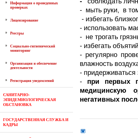
-
соблюдать личн
Информация о проведенных
проверках
- мыть руки, в т
- избегать близко
Лицензирование
- использовать м
Реестры
- не трогать гряз
- избегать объяти
Социально-гигиенический
мониторинг
- регулярно про
влажность воздуха
Организация и обеспечение
деятельности
- придерживаться 
-
при первых п
Регистрация уведомлений
медицинскую о
САНИТАРНО-
негативных посл
ЭПИДЕМИОЛОГИЧЕСКАЯ
ОБСТАНОВКА
ГОСУДАРСТВЕННАЯ СЛУЖБА И
КАДРЫ