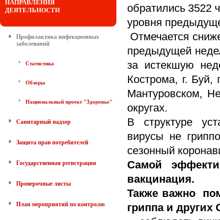
НАПРАВЛЕНИЯ
обратились 3522 ч
ДЕЯТЕЛЬНОСТИ
уровня предыдуще
Отмечается сниже
Профилактика инфекционных
заболеваний
предыдущей недел
за истекшую не
Статистика
Кострома, г. Буй,
Обзоры
Мантуровском, Н
Национальный проект "Здоровье"
округах.
В структуре уст
Санитарный надзор
вирусы не гриппо
Защита прав потребителей
сезонный коронав
Самой эффекти
Государственная регистрация
вакцинация.
Проверочные листы
Также важно по
План мероприятий по контролю
гриппа и других