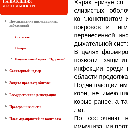
Характеризуется
НАПРАВЛЕНИЯ
ДЕЯТЕЛЬНОСТИ
слизистых оболо
конъюнктивитом и
Профилактика инфекционных
заболеваний
покровов и пиг
перенесенной ин
Статистика
дыхательной сист
Обзоры
В целях формиро
позволит защитит
Национальный проект "Здоровье"
инфекции среди 
Санитарный надзор
области продолжа
Защита прав потребителей
Подчищающей имм
кори, не имеющи
Государственная регистрация
корью ранее, а т
Проверочные листы
лет.
По состоянию 
План мероприятий по контролю
иммунизации прот