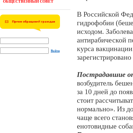
ОБЩЕСТВЕННЫЙ СОВЕТ
В Российской Фед
гидрофобии (беше
исходом. Заболев
антирабической 
курса вакцинации
Войти
зарегистрир
Пострадавшие о
возбудитель беше
за 10 дней до поя
стоит рассчитыват
нормально». Из д
чаще всего станов
енотовидные соба