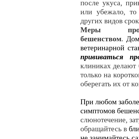
после укуса, при
или убежало, то
других видов сро
Меры проф
бешенством
.
Дом
ветеринарной ст
прививаться пр
клиниках делают 
только на коротк
оберегать их от 
При любом заболе
симптомов бешен
слюнотечение, зат
обращайтесь в
бл
не занимайтесь са