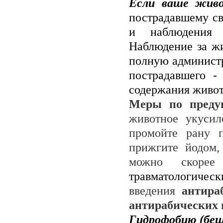
Если ваше живо
пострадавшему св
и наблюдения 
Наблюдение за жи
полную администр
пострадавшего -
содержания живо
Меры по предуп
животное укусил
промойте рану 
прижгите йодом,
можно скорее
травматолог
введения
антира
антирабических
Гидрофобию (беш