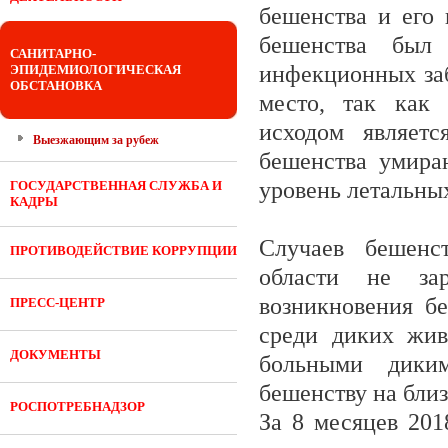
бешенства и его 
бешенства был
САНИТАРНО-
инфекционных заб
ЭПИДЕМИОЛОГИЧЕСКАЯ
ОБСТАНОВКА
место, так как 
исходом являетс
Выезжающим за рубеж
бешенства умира
уровень летальных
ГОСУДАРСТВЕННАЯ СЛУЖБА И
КАДРЫ
Случаев бешенс
ПРОТИВОДЕЙСТВИЕ КОРРУПЦИИ
области не зар
возникновения бе
ПРЕСС-ЦЕНТР
среди диких жив
ДОКУМЕНТЫ
больными дики
бешенству на бл
РОСПОТРЕБНАДЗОР
За 8 месяцев 201