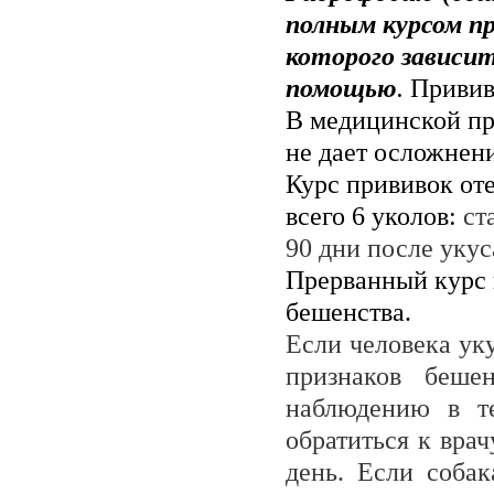
полным курсом п
которого зависит
помощью
.
Прививк
В медицинской пр
не дает осложнен
Курс прививок от
всего 6 уколов:
ста
90 дни после укус
Прерванный курс
бешенства.
Если человека ук
признаков бешен
наблюдению в те
обратиться к вра
день. Если собак