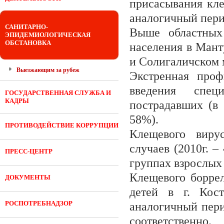
присасывания кле
аналогичный перио
САНИТАРНО-
Выше областных
ЭПИДЕМИОЛОГИЧЕСКАЯ
ОБСТАНОВКА
населения в Мант
и Солигаличском 
Выезжающим за рубеж
Экстренная проф
введения спец
ГОСУДАРСТВЕННАЯ СЛУЖБА И
КАДРЫ
пострадавших (в 
58%).
ПРОТИВОДЕЙСТВИЕ КОРРУПЦИИ
Клещевого виру
случаев (2010г. –
ПРЕСС-ЦЕНТР
группах взрослых 
Клещевого боррел
ДОКУМЕНТЫ
детей в г. Кос
РОСПОТРЕБНАДЗОР
аналогичный пери
соответственно.