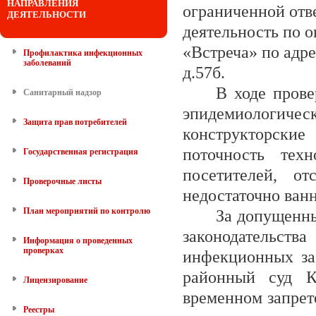
НАПРАВЛЕНИЯ
ограниченной отв
ДЕЯТЕЛЬНОСТИ
деятельность
по о
«Встреча»
по адре
Профилактика инфекционных
заболеваний
д.57б.
В ходе пров
Санитарный надзор
эпидемиологичес
Защита прав потребителей
конструкторски
поточность техн
Государственная регистрация
посетителей, от
Проверочные листы
недостаточно ванн
План мероприятий по контролю
За допущенны
законодательств
Информация о проведенных
проверках
инфекционных з
районный суд К
Лицензирование
временном запрет
Реестры