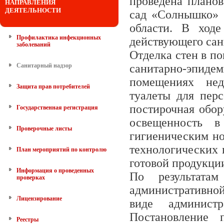
проведена плано
НАПРАВЛЕНИЯ
ДЕЯТЕЛЬНОСТИ
сад «Солнышко» 
области. В ход
Профилактика инфекционных
действующего сан
заболеваний
Отделка стен в п
Санитарный надзор
санитарно-эпи
помещениях недо
Защита прав потребителей
туалеты для пер
постирочная обор
Государственная регистрация
освещенность в
Проверочные листы
гигиеническим но
технологических 
План мероприятий по контролю
готовой продукции
Информация о проведенных
По результата
проверках
административной
Лицензирование
виде админист
Постановление 
Реестры