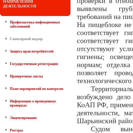
проверки в отно
НАПРАВЛЕНИЯ
ДЕЯТЕЛЬНОСТИ
выявлены груб
требований на пи
Профилактика инфекционных
На пищеблоке не 
заболеваний
соответствует г
Санитарный надзор
соответствует 
отсутствуют усл
Защита прав потребителей
гигиены; освеще
нормам; отделка
Государственная регистрация
позволяет пров
Проверочные листы
технологического 
Территориа
План мероприятий по контролю
возбуждено дело
Информация о проведенных
КоАП РФ, примене
проверках
деятельности, м
Лицензирование
Шарьинский райо
Судом вын
Реестры