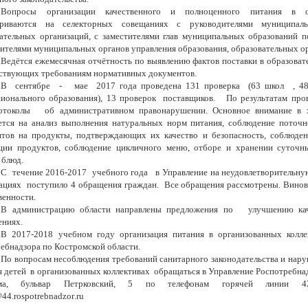
Вопросы организации качественного и полноценного питания в об
триваются на селекторных совещаниях с руководителями муниципаль
ательных организаций, с заместителями глав муниципальных образований 
ителями муниципальных органов управления образования, образовательных о
Ведётся ежемесячная отчётность по выявлению фактов поставки в образоват
ствующих требованиям нормативных документов.
В сентябре - мае 2017 года проведена 131 проверка (63 школ , 48 д
сионального образования), 13 проверок поставщиков. По результатам пр
олы об административном правонарушении. Основное внимание в хо
тся на анализ выполнения натуральных норм питания, соблюдение поточно
тов на продукты, подтверждающих их качество и безопасность, соблюден
ации продуктов, соблюдение цикличного меню, отборе и хранении суточн
 блюд.
С течение 2016-2017 учебного года в Управление на неудовлетворительну
ациях поступило 4 обращения граждан. Все обращения рассмотрены. Винов
венности.
В администрацию области направлены предложения по улучшению каче
ениях.
В 2017-2018 учебном году организация питания в организованных колле
ебнадзора по Костромской области.
По вопросам несоблюдения требований санитарного законодательства и нару
 детей в организованных коллективах обращаться в Управление Роспотребнадз
ома, бульвар Петрковский, 5 по телефонам горячей линии 42
44.
rospotrebnadzor
.
ru