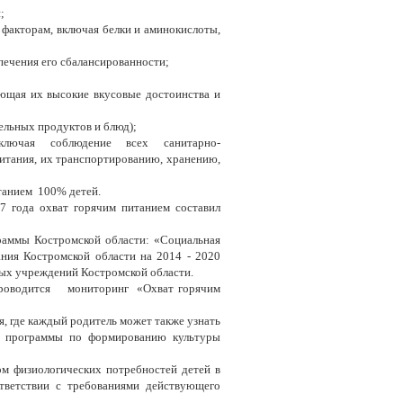
;
факторам, включая белки и аминокислоты,
печения его сбалансированности;
ающая их высокие вкусовые достоинства и
дельных продуктов и блюд);
включая соблюдение всех санитарно-
итания, их транспортированию, хранению,
танием 100% детей.
7 года охват горячим питанием составил
раммы Костромской области: «Социальная
ния Костромской области на 2014 - 2020
ых учреждений Костромской области.
 проводится мониторинг «Охват горячим
я, где каждый родитель может также узнать
ые программы по формированию культуры
ом физиологических потребностей детей в
тветствии с требованиями действующего