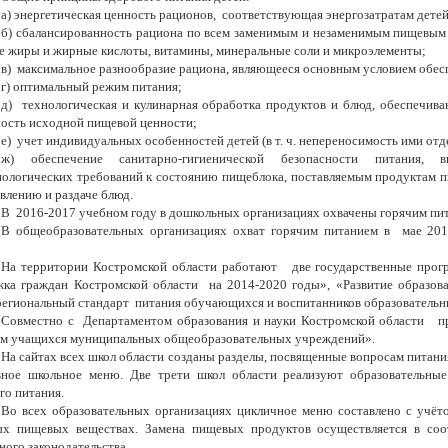
а) энергетическая ценность рационов, соответствующая энергозатратам детей
б)
сбалансированность рациона по всем заменимым и незаменимым пищевым 
 жиры и жирные кислоты, витамины, минеральные соли и микроэлементы;
в) максимальное разнообразие рациона, являющееся основным условием обес
г) оптимальный режим питания;
д) технологическая и кулинарная обработка продуктов и блюд, обеспечив
ость исходной пищевой ценности;
е) учет индивидуальных особенностей детей (в т. ч. непереносимость ими от
ж) обеспечение санитарно-гигиенической безопасности питания, 
ологических требований к состоянию пищеблока, поставляемым продуктам п
влению и раздаче блюд.
В 2016-2017 учебном году в дошкольных организациях охвачены горячим пи
В общеобразовательных организациях охват горячим питанием в мае 201
На территории Костромской области работают две государственные прог
ка граждан Костромской области на 2014-2020 годы», «Развитие образова
региональный стандарт питания обучающихся и воспитанников образовательн
Совместно с Департаментом образования и науки Костромской области
ем учащихся муниципальных общеобразовательных учреждений».
На сайтах всех школ области созданы разделы, посвященные вопросам питани
вное школьное меню. Две трети школ области реализуют образовательн
го питания.
Во всех образовательных организациях цикличное меню составлено с учёт
ых пищевых веществах. Замена пищевых продуктов осуществляется в соо
ного законодательства.