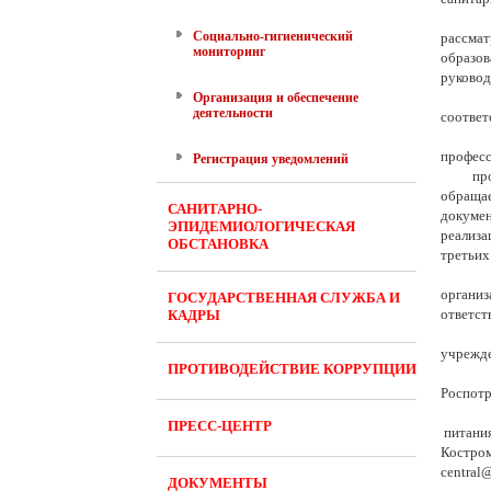
Социально-гигиенический
рассма
мониторинг
образов
руковод
Организация и обеспечение
деятельности
соответ
профес
Регистрация уведомлений
проток
обращае
САНИТАРНО-
докумен
ЭПИДЕМИОЛОГИЧЕСКАЯ
реализ
ОБСТАНОВКА
третьих
организ
ГОСУДАРСТВЕННАЯ СЛУЖБА И
ответст
КАДРЫ
учрежд
ПРОТИВОДЕЙСТВИЕ КОРРУПЦИИ
Роспотр
ПРЕСС-ЦЕНТР
питания
Костр
central
@
ДОКУМЕНТЫ