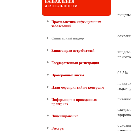
НАПРАВЛЕНИЯ
ДЕЯТЕЛЬНОСТИ
пищевые
Профилактика инфекционных
заболеваний
сохранн
Санитарный надзор
Защита прав потребителей
эпидеми
пригото
Государственная регистрация
96,5%.
Проверочные листы
поддерж
План мероприятий по контролю
годы» ,
питани
Информация о проведенных
проверках
ежедне
здорово
Лицензирование
основн
Реестры
санитар