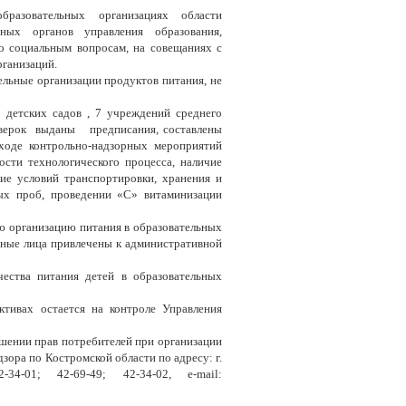
разовательных организациях области
ных органов управления образования,
по социальным вопросам, на совещаниях с
рганизаций.
ельные организации продуктов питания, не
етских садов , 7 учреждений среднего
оверок выданы предписания, составлены
де контрольно-надзорных мероприятий
сти технологического процесса, наличие
ие условий транспортировки, хранения и
ых проб, проведении «С» витаминизации
ю организацию питания в образовательных
ные лица привлечены к административной
ства питания детей в образовательных
ктивах остается на контроле Управления
шении прав потребителей при организации
ора по Костромской области по адресу: г.
-34-01; 42-69-49; 42-34-02,
e
-
mail
: