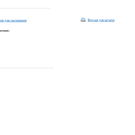
Версия для печати
ия для скачивания
жения: