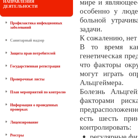
мире и являющее
НАПРАВЛЕНИЯ
ДЕЯТЕЛЬНОСТИ
особенно у люде
больной утрачив
Профилактика инфекционных
задачи.
заболеваний
К сожалению, нет 
Санитарный надзор
В то время как
Защита прав потребителей
генетическая пре
что факторы окр
Государственная регистрация
могут играть оп
Проверочные листы
Альцгеймера.
Болезнь Альцге
План мероприятий по контролю
факторами риск
Информация о проведенных
предрасположенно
проверках
есть шесть при
Лицензирование
контролировать:
регулярные фи
Реестры