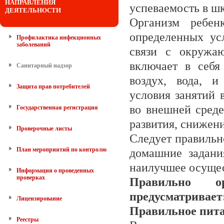
НАПРАВЛЕНИЯ
успеваемость в шк
ДЕЯТЕЛЬНОСТИ
Организм ребен
определенных ус
Профилактика инфекционных
заболеваний
связи с окружа
включает в себя
Санитарный надзор
воздух, вода, и
Защита прав потребителей
условия занятий 
во внешней среде
Государственная регистрация
развития, снижен
Проверочные листы
Следует правильн
План мероприятий по контролю
домашние задания
наилучшее осущес
Информация о проведенных
проверках
Правильно о
предусматривает
Лицензирование
Правильное пит
Реестры