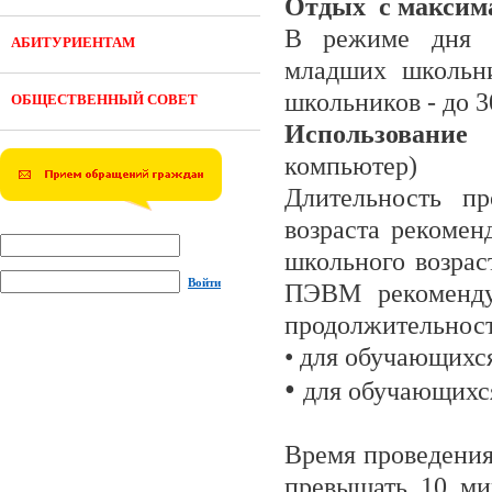
Отдых с максим
В режиме дня д
АБИТУРИЕНТАМ
младших школьни
школьников - до 
ОБЩЕСТВЕННЫЙ СОВЕТ
Использовани
компьютер)
Длительность пр
возраста рекомен
школьного возрас
Войти
ПЭВМ рекоменду
продолжительнос
• для обучающихся
•
для обучающихся
Время проведения
превышать 10 ми