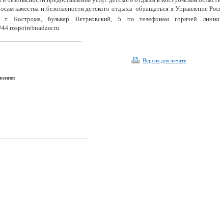
осам качества и безопасности детского отдыха обращаться в Управление Ро
: г. Кострома, бульвар Петрковский, 5 по телефонам горячей линии
@44.rospotrebnadzor.ru
Версия для печати
жения: