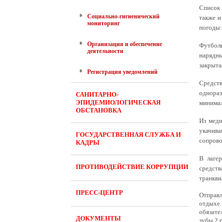
Список 
Социально-гигиенический
также и
мониторинг
погоды:
Организация и обеспечение
Футболк
деятельности
нарядны
закрыта
Регистрация уведомлений
Средств
однораз
САНИТАРНО-
ЭПИДЕМИОЛОГИЧЕСКАЯ
минимал
ОБСТАНОВКА
Из меди
укачив
ГОСУДАРСТВЕННАЯ СЛУЖБА И
сопрово
КАДРЫ
В лагер
ПРОТИВОДЕЙСТВИЕ КОРРУПЦИИ
средст
транкви
ПРЕСС-ЦЕНТР
Отправл
отдыхе
обязате
ДОКУМЕНТЫ
зубы 2 