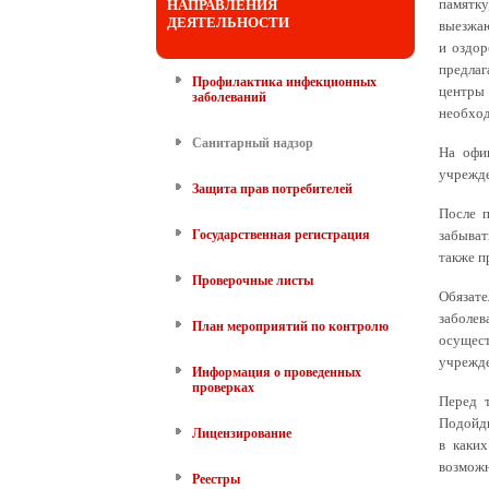
памятку
НАПРАВЛЕНИЯ
ДЕЯТЕЛЬНОСТИ
выезжаю
и оздор
предлаг
Профилактика инфекционных
центры 
заболеваний
необход
Санитарный надзор
На офи
учрежде
Защита прав потребителей
После 
Государственная регистрация
забыват
также п
Проверочные листы
Обязате
заболе
План мероприятий по контролю
осущест
учрежде
Информация о проведенных
проверках
Перед т
Подойди
Лицензирование
в каки
возможн
Реестры