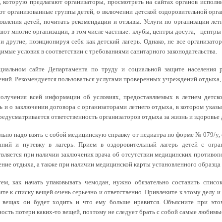
, которую предлагают организаторы, просмотреть на сайтах органов исполни
т организованные группы детей, о включении детской оздоровительной орга
овления детей, почитать рекомендации и отзывы.
Услуги по организации лет
ают многие организации, в том числе частные: клубы, центры досуга, центры
и другие, позиционируя себя как детский лагерь. Однако, не все организат
имые условия в соответствии с требованиями санитарного законодательства.
циальном сайте Департамента по труду и социальной защите населения
ний. Рекомендуется пользоваться услугами проверенных учреждений отдыха, и
получения всей информации об условиях, предоставляемых в летнем детск
ь и о заключении договора с организаторами летнего отдыха, в котором указы
редусматривается ответственность организаторов отдыха за жизнь и здоровье 
льно надо взять с собой медицинскую справку от педиатра по форме № 079/у
ваний и путевку в лагерь. Прием в оздоровительный лагерь детей с огр
вляется при наличии заключения врача об отсутствии медицинских противопо
ние отдыха, а также при наличии медицинской карты установленного образца
ем, как начать упаковывать чемодан, нужно обязательно составить списо
те к списку вещей очень серьезно и ответственно. Привлеките к этому делу и 
х вещах он будет ходить и что ему больше нравится. Объясните при этом
ость потери каких-то вещей, поэтому не следует брать с собой самые любимы