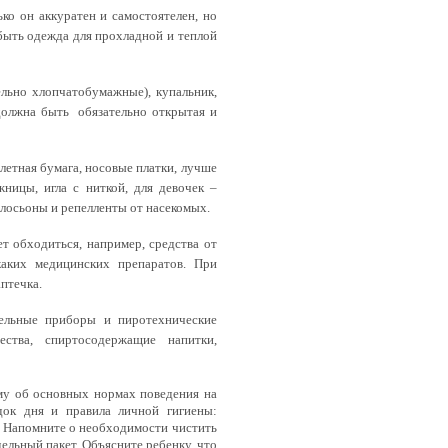
ко он аккуратен и самостоятелен, но
быть одежда для прохладной и теплой
ельно хлопчатобумажные), купальник,
должна быть
обязательно открытая и
алетная бумага, носовые платки, лучше
ницы, игла с ниткой, для девочек –
е лосьоны и репелленты от насекомых.
ет обходиться, например, средства от
каких медицинских препаратов. При
птечка.
ательные приборы и пиротехнические
ества, спиртосодержащие напитки,
ему об основных нормах поведения на
док дня и правила личной гигиены:
а. Напомните о необходимости чистить
дельный пакет. Объясните ребенку, что