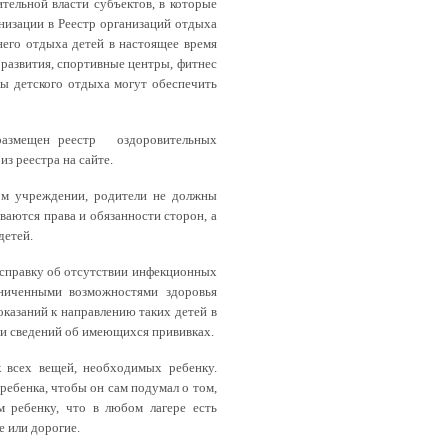
тельной власти субъектов, в которые
низации в Реестр организаций отдыха
него отдыха детей в настоящее время
 развития, спортивные центры, фитнес
оры детского отдыха могут обеспечить
 размещен реестр оздоровительных
з реестра на сайте.
ом учреждении, родители не должны
ваются права и обязанности сторон, а
детей.
, справку об отсутствии инфекционных
аниченными возможностями здоровья
казаний к направлению таких детей в
 и сведений об имеющихся прививках.
к всех вещей, необходимых ребенку.
ребенка, чтобы он сам подумал о том,
 ребенку, что в любом лагере есть
е или дорогие.