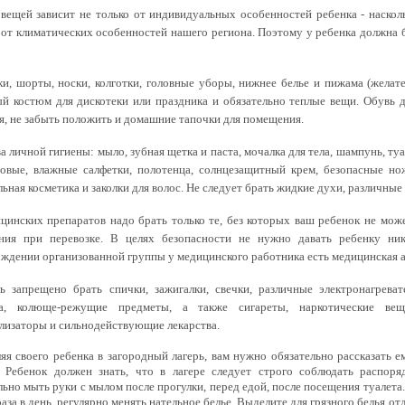
вещей зависит не только от индивидуальных особенностей ребенка - насколь
 от климатических особенностей нашего региона. Поэтому у ребенка должна 
и, шорты, носки, колготки, головные уборы, нижнее белье и пижама (желат
й костюм для дискотеки или праздника и обязательно теплые вещи. Обувь 
я, не забыть положить и домашние тапочки для помещения.
а личной гигиены:
мыло, зубная щетка и паста, мочалка для тела, шампунь, ту
овые, влажные салфетки, полотенца, солнцезащитный крем, безопасные нож
ьная косметика и заколки для волос. Не следует брать жидкие духи, различны
цинских препаратов надо
брать только те, без которых ваш ребенок не мож
ания при перевозке. В целях безопасности не нужно давать ребенку ни
ждении организованной группы у медицинского работника есть медицинская а
ь запрещено брать спички, зажигалки, свечки, различные электронагрев
ва, колюще-режущие предметы, а также сигареты, наркотические вещ
лизаторы и сильнодействующие лекарства.
яя своего ребенка в загородный лагерь, вам нужно обязательно рассказать 
. Ребенок должен знать, что в лагере следует строго соблюдать распоря
льно мыть руки с мылом после прогулки, перед едой, после посещения туалет
раза в день, регулярно менять нательное белье. Выделите для грязного белья от