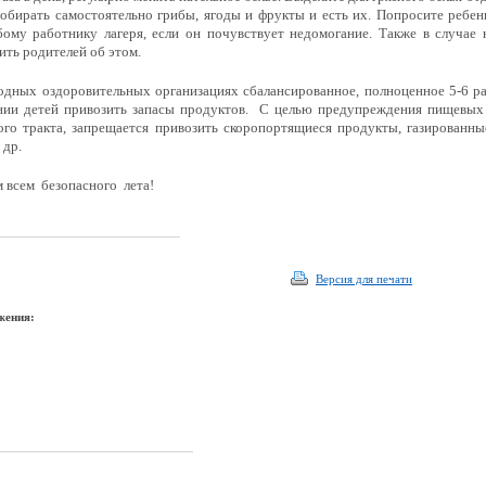
собирать самостоятельно грибы, ягоды и фрукты и есть их. Попросите ребе
ому работнику лагеря, если он почувствует недомогание. Также в случае
ить родителей об этом.
одных оздоровительных организациях сбалансированное, полноценное 5-6 ра
ии детей привозить запасы продуктов. С целью предупреждения пищевых 
го тракта, запрещается привозить скоропортящиеся продукты, газированны
 др.
всем безопасного лета!
Версия для печати
жения: