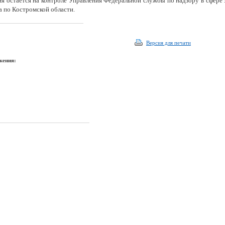
я остается на контроле Управления Федеральной службы по надзору в сфере
а по Костромской области.
Версия для печати
жения: