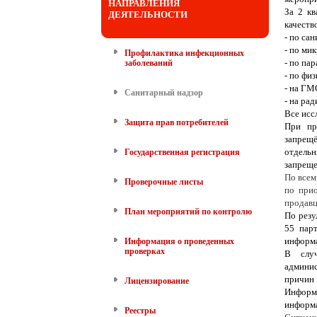
НАПРАВЛЕНИЯ
За 2 к
ДЕЯТЕЛЬНОСТИ
качеств
- по са
- по ми
Профилактика инфекционных
- по па
заболеваний
- по фи
- на ГМ
Санитарный надзор
- на ра
Все исс
Защита прав потребителей
При пр
запрещё
отдельн
Государственная регистрация
запреще
По всем
Проверочные листы
по при
продавц
План мероприятий по контролю
По резу
55 пар
информа
Информация о проведенных
проверках
В случ
админис
причин 
Лицензирование
Информ
информа
Реестры