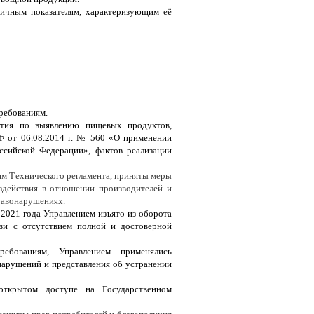
личным показателям, характеризующим её
ребованиям.
ятия по выявлению пищевых продуктов,
Ф от 06.08.2014 г. № 560 «О применении
ссийской Федерации», фактов реализации
м Технического регламента, приняты меры
здействия в отношении производителей и
равонарушениях.
 2021 года Управлением изъято из оборота
зи с отсутствием полной и достоверной
ебованиям, Управлением применялись
нарушений и представления об устранении
открытом доступе на Государственном