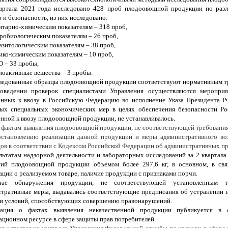
вартала 2021 года исследовано 428 проб плодоовощной продукции по раз
о и безопасность, из них исследовано:
нитарно-химическим показателям – 318 проб,
кробиологическим показателям – 26 проб,
разитологическим показателям – 38 проб,
зико-химическим показателям – 10 проб,
О – 33 пробы,
диоактивные вещества – 3 пробы.
ледованные образцы плодоовощной продукции соответствуют нормативным т
оведении проверок специалистами Управления осуществляются меропри
нных к ввозу в Российскую Федерацию во исполнение Указа Президента Р
ых специальных экономических мер в целях обеспечения безопасности Ро
нной к ввозу плодоовощной продукции, не устанавливалось.
 фактам выявления плодоовощной продукции, не соответствующей требования
остановлению реализации данной продукции и меры административного во
ов в соответствии с Кодексом Российской Федерации об административных п
льтатам надзорной деятельности и лабораторных исследований за 2 квартала
тий плодоовощной продукции объемом более 297,6 кг, в основном, в свя
ции о реализуемом товаре, наличие продукции с признаками порчи.
ае обнаружения продукции, не соответствующей установленным тр
тративные меры, выдавались соответствующие предписания об устранении 
и условий, способствующих совершению правонарушений.
ация о фактах выявления некачественной продукции публикуется в 
ционном ресурсе в сфере защиты прав потребителей.