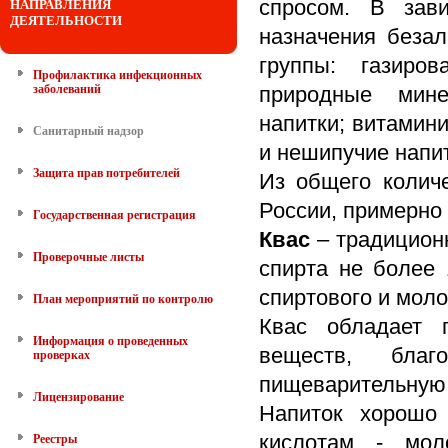
спросом. В зави
НАПРАВЛЕНИЯ
ДЕЯТЕЛЬНОСТИ
назначения беза
группы: газиро
Профилактика инфекционных
заболеваний
природные мине
напитки; витамин
Санитарный надзор
и нешипучие напит
Защита прав потребителей
Из общего колич
России, примерно 
Государственная регистрация
Квас
– традиционн
Проверочные листы
спирта не более 
спиртового и моло
План мероприятий по контролю
Квас обладает 
Информация о проведенных
веществ, благ
проверках
пищеварительную
Лицензирование
Напиток хорошо
кислотам - мол
Реестры