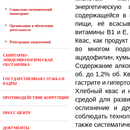
энергетическую 
Социально-гигиенический
мониторинг
содержащейся в н
пищи, её всасыв
Организация и обеспечение
деятельности
витамины B1 и E,
Квас, как продук
Регистрация уведомлений
во многом подо
САНИТАРНО-
ацидофилин, кумы
ЭПИДЕМИОЛОГИЧЕСКАЯ
Содержание алког
ОБСТАНОВКА
об. до 1,2% об. К
ГОСУДАРСТВЕННАЯ СЛУЖБА И
гастрите и гиперто
КАДРЫ
Хлебный квас и 
ПРОТИВОДЕЙСТВИЕ КОРРУПЦИИ
средой для разви
ослизнение и др
ПРЕСС-ЦЕНТР
соблюдать технол
также систематич
ДОКУМЕНТЫ