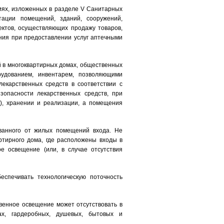
иях, изложенных в разделе V Санитарных
тации помещений, зданий, сооружений,
ектов, осуществляющих продажу товаров,
ния при предоставлении услуг аптечными
 в многоквартирных домах, общественных
удованием, инвентарем, позволяющими
лекарственных средств в соответствии с
зопасности лекарственных средств, при
и), хранении и реализации, а помещения
ванного от жилых помещений входа. Не
артирного дома, где расположены входы в
е освещение (или, в случае отсутствия
спечивать технологическую поточность
венное освещение может отсутствовать в
тах, гардеробных, душевых, бытовых и