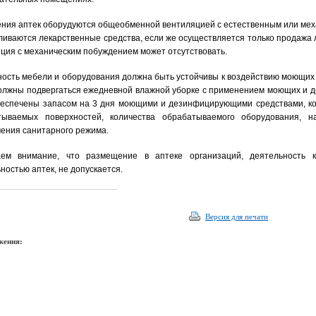
ия аптек оборудуются общеобменной вентиляцией с естественным или меха
ливаются лекарственные средства, если же осуществляется только продажа 
ция с механическим побуждением может отсутствовать.
ость мебели и оборудования должна быть устойчивы к воздействию моющи
олжны подвергаться ежедневной влажной уборке с применением моющих и 
беспечены запасом на 3 дня моющими и дезинфицирующими средствами, ко
тываемых поверхностей, количества обрабатываемого оборудования, н
ения санитарного режима.
ем внимание, что размещение в аптеке организаций, деятельность
ностью аптек, не допускается.
Версия для печати
жения: