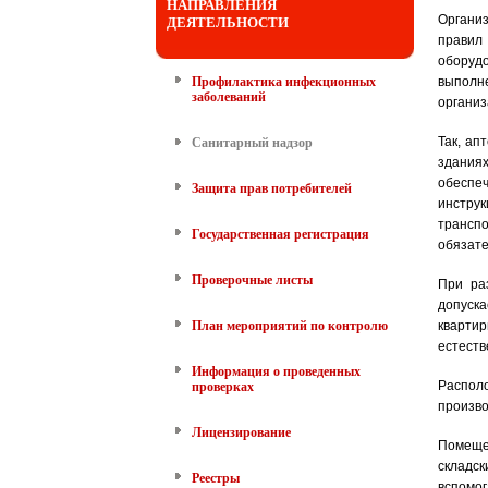
НАПРАВЛЕНИЯ
Организ
ДЕЯТЕЛЬНОСТИ
правил
оборудо
Профилактика инфекционных
выполне
заболеваний
организ
Так, ап
Санитарный надзор
здания
обеспе
Защита прав потребителей
инстру
трансп
Государственная регистрация
обязате
Проверочные листы
При ра
допуска
План мероприятий по контролю
кварти
естеств
Информация о проведенных
Распол
проверках
произво
Лицензирование
Помещен
складс
Реестры
вспомо