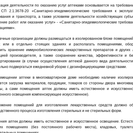
ация деятельности по оказанию услуг аптеками основывается на требован
 СП 2.1.3678-20 «Санитарно-эпидемиологические требования к эксплуа
вания и транспорта, а также условиям деятельности хозяйствующих субъ
ние работ или оказание услуг» - «Санитарно-эпидемиологические требова
ациями».
течные организации должны размещаться в изолированном блоке помещений
х или в отдельно стоящих зданиях и располагать помещениями, обор
чить хранение иммунобиологических лекарственных препаратов и других 
кцией производителя, а также сохранение качества, эффективности и бе
ортировании (в случае осуществления аптекой данного вида деятельност
льно подвергаться ежедневной уборке с дезинфицирующими средствами.
змещении аптеки в многоквартирном доме необходимо наличие изолиро
ется загрузка материалов, продукции, товаров со стороны двора многокв
ры, а сами помещения аптек должны иметь естественное и искусственно
енного освещения компенсирующее искусственное).
ожение помещений для изготовления лекарственных средств должно обе
дственного процесса изготовления стерильных и не стерильных форм.
ия аптек должны иметь естественное и искусственное освещение. Естест
ких помещениях (без постоянного рабочего места), кладовых, туале
гательных помещениях.