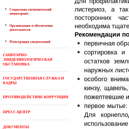
Для профилактики
листериоз, а та
Социально-гигиенический
мониторинг
посторонних ча
необходима тщате
Организация и обеспечение
деятельности
Рекомендации по
Регистрация уведомлений
первичная обра
сортировка и
САНИТАРНО-
ЭПИДЕМИОЛОГИЧЕСКАЯ
остатков зем
ОБСТАНОВКА
наружных лист
особого внима
ГОСУДАРСТВЕННАЯ СЛУЖБА И
КАДРЫ
кинзу, щавель
пожелтевшие и
ПРОТИВОДЕЙСТВИЕ КОРРУПЦИИ
первое мытье:
ПРЕСС-ЦЕНТР
Для корнепло
использование
ДОКУМЕНТЫ