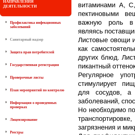
НАПРАВЛЕНИЯ
витаминами А, С,
ДЕЯТЕЛЬНОСТИ
пектиновыми ве
важную роль в 
Профилактика инфекционных
заболеваний
являясь поставщи
Листовые овощи и
Санитарный надзор
как самостоятель
Защита прав потребителей
других блюд. Лис
пикантный оттено
Государственная регистрация
Регулярное упо
Проверочные листы
стимулирует пищ
План мероприятий по контролю
для сосудов, а 
заболеваний, спо
Информация о проведенных
проверках
Но необходимо по
транспортировке
Лицензирование
загрязнения и ми
Реестры