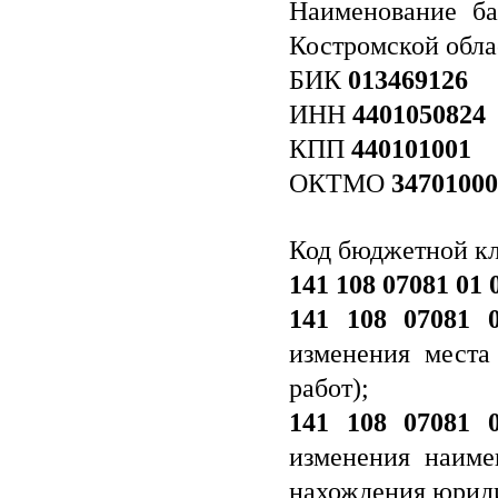
Наименование ба
Костромской обла
БИК
013469126
ИНН
4401050824
КПП
440101001
ОКТМО
34701000
Код бюджетной кл
141 108 07081 01 
141 108 07081 
изменения места
работ);
141 108 07081 
изменения наиме
нахождения юриди