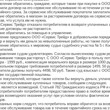
вление обратились граждане, которые также при покупке в ОО
или договор на его сервисное обслуживание по истечении уста
ийного срока. За сервисное обслуживание покупатели заплатили
не обратились в магазин за расторжением договора на сервисн
ав, что услуга им не нужна.
Сервис Трейд» отказало потребителям в возврате уплаченных и
кие договоры не расторгаются.
ане обратились за помощью в управление.
ление предложило ООО «Сервис Трейд» в добровольном порядке
р и вернуть им деньги за невыполненные работы, но также полу
ение обратилось к мировому судье судебного участка № 5 г. Ко
бителей.
правления судом удовлетворен. Согласно вынесенному судом р
ивание товара расторгнут. С ООО «Сервис Трейд» в пользу по
ра - 1999 руб., компенсация морального вреда в размере 1000 р
ольном порядке требования потребителей в размере 1499, 50 р
ители должны получить 4498, 50 руб. Также суд взыскал с ООО
тве государственной пошлины.
х покупателей, которые также хотели бы вернуть деньги, упла
сное обслуживание купленных товаров, сообщаем следующее.
 является возмездной. Статьей 782 Гражданского кодекса РФ и
отребителей» потребителям предоставлено право в любое врем
ра возмездного оказания услуг при условии оплаты фактическ
ов.
занных норм следует, что потребитель вправе обратится за воз
ное обслуживание товара как в течение гарантийного срока на эт