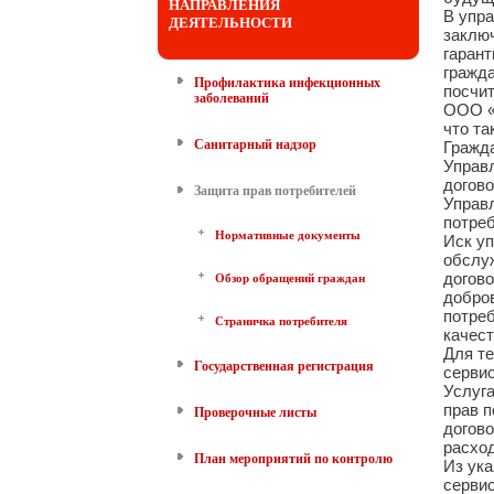
НАПРАВЛЕНИЯ
В упра
ДЕЯТЕЛЬНОСТИ
заключ
гарант
гражда
Профилактика инфекционных
посчит
заболеваний
ООО «
что та
Санитарный надзор
Гражд
Управ
догово
Защита прав потребителей
Управл
потре
Нормативные документы
Иск у
обслуж
догово
Обзор обращений граждан
добров
потреб
Страничка потребителя
качес
Для те
Государственная регистрация
серви
Услуга
прав п
Проверочные листы
догово
расход
План мероприятий по контролю
Из ука
сервис