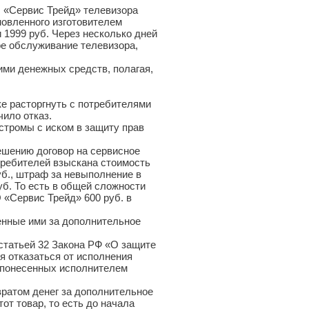
О «Сервис Трейд» телевизора
новленного изготовителем
 1999 руб. Через несколько дней
ое обслуживание телевизора,
ми денежных средств, полагая,
 расторгнуть с потребителями
чило отказ.
стромы с иском в защиту прав
ешению договор на сервисное
требителей взыскана стоимость
уб., штраф за невыполнение в
уб. То есть в общей сложности
 «Сервис Трейд» 600 руб. в
ченные ими за дополнительное
 статьей 32 Закона РФ «О защите
я отказаться от исполнения
и понесенных исполнителем
вратом денег за дополнительное
от товар, то есть до начала