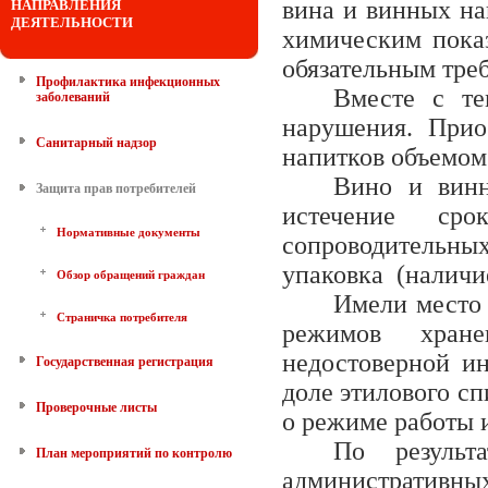
вина и винных на
НАПРАВЛЕНИЯ
ДЕЯТЕЛЬНОСТИ
химическим показ
обязательным тре
Профилактика инфекционных
Вместе с те
заболеваний
нарушения. Прио
Санитарный надзор
напитков объемом 
Вино и винн
Защита прав потребителей
истечение сро
Нормативные документы
сопроводительных
упаковка (наличие
Обзор обращений граждан
Имели место 
Страничка потребителя
режимов хране
недостоверной и
Государственная регистрация
доле этилового с
Проверочные листы
о режиме работы 
По результ
План мероприятий по контролю
административн