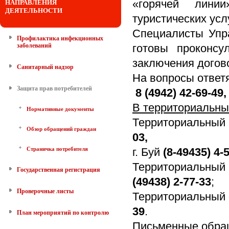
«горячей лини
НАПРАВЛЕНИЯ
ДЕЯТЕЛЬНОСТИ
туристических услу
Специалисты Упр
Профилактика инфекционных
заболеваний
готовы проконсу
заключения догово
Санитарный надзор
На вопросы ответ
Защита прав потребителей
8 (4942) 42-69-49,
В территориальны
Нормативные документы
Территориальный 
Обзор обращений граждан
03,
Страничка потребителя
г. Буй
(8-49435) 4-
Территориальный
Государственная регистрация
(49438) 2-77-33
;
Проверочные листы
Территориальный 
39
.
План мероприятий по контролю
Письменные обращ