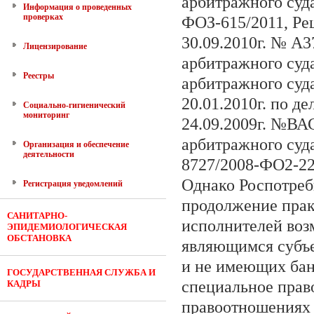
арбитражного суда
Информация о проведенных
проверках
ФОЗ-615/2011, Ре
30.09.2010г. № А
Лицензирование
арбитражного суда
Реестры
арбитражного суда
20.01.2010г. по 
Социально-гигиенический
мониторинг
24.09.2009г. №ВА
арбитражного суд
Организация и обеспечение
деятельности
8727/2008-ФО2-22
Однако Роспотреб
Регистрация уведомлений
продолжение прак
САНИТАРНО-
исполнителей возм
ЭПИДЕМИОЛОГИЧЕСКАЯ
ОБСТАНОВКА
являющимся субъе
и не имеющих бан
ГОСУДАРСТВЕННАЯ СЛУЖБА И
специальное прав
КАДРЫ
правоотношениях 