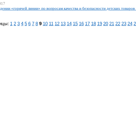
017
дении «горячей линии» по вопросам качества и безопасности детских товаров 
ицы:
1
2
3
4
5
6
7
8
9
10
11
12
13
14
15
16
17
18
19
20
21
22
23
24
2