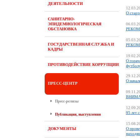
ДЕЯТЕЛЬНОСТИ
12.03.2
О старт
САНИТАРНО-
ЭПИДЕМИОЛОГИЧЕСКАЯ
06.03.2
ОБСТАНОВКА
РЕКОМЕ
05.03.2
ГОСУДАРСТВЕННАЯ СЛУЖБА И
РЕКОМЕ
КАДРЫ
19.02.2
О горяч
ПРОТИВОДЕЙСТВИЕ КОРРУПЦИИ
футбол
29.12.2
О начал
ПРЕСС-ЦЕНТР
09.11.2
ВНИМА
Пресс-релизы
12.09.2
95 лет 
Публикации, выступления
15.08.2
ДОКУМЕНТЫ
О прове
находящ