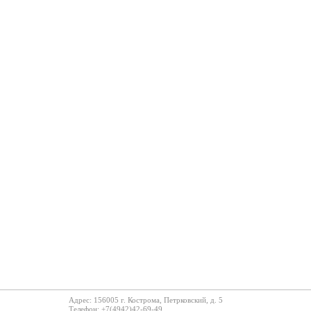
Адрес: 156005 г. Кострома, Петрковский, д. 5
Телефон: +7(4942)42-69-49