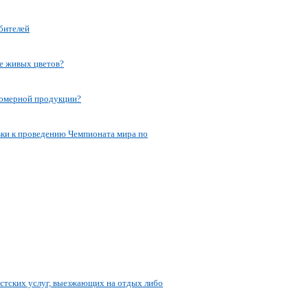
бителей
 живых цветов?
мерной продукции?
вки к проведению Чемпионата мира по
стских услуг, выезжающих на отдых либо