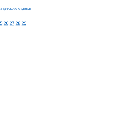
и детского отдыха
5
26
27
28
29