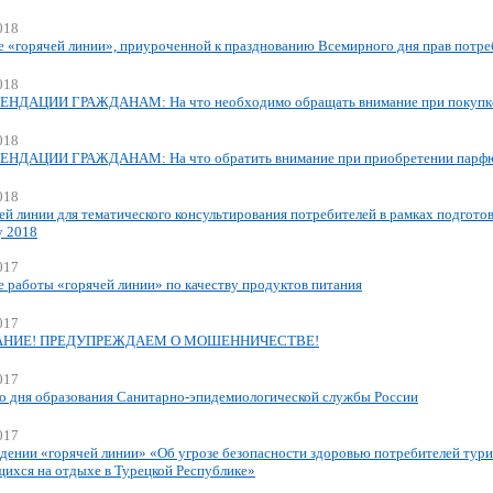
018
е «горячей линии», приуроченной к празднованию Всемирного дня прав потре
018
НДАЦИИ ГРАЖДАНАМ: На что необходимо обращать внимание при покупке
018
НДАЦИИ ГРАЖДАНАМ: На что обратить внимание при приобретении парфю
018
ей линии для тематического консультирования потребителей в рамках подгото
у 2018
017
е работы «горячей линии» по качеству продуктов питания
017
НИЕ! ПРЕДУПРЕЖДАЕМ О МОШЕННИЧЕСТВЕ!
017
со дня образования Санитарно-эпидемиологической службы России
017
дении «горячей линии» «Об угрозе безопасности здоровью потребителей тури
ихся на отдыхе в Турецкой Республике»