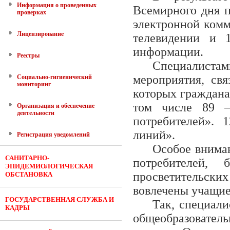
Информация о проведенных
Всемирного дня п
проверках
электронной комм
Лицензирование
телевидении и 
информации.
Реестры
Специалиста
мероприятия, свя
Социально-гигиенический
мониторинг
которых граждана
том числе 89 –
Организация и обеспечение
деятельности
потребителей». 1
линий».
Регистрация уведомлений
Особое внима
САНИТАРНО-
потребителей,
ЭПИДЕМИОЛОГИЧЕСКАЯ
просветительски
ОБСТАНОВКА
вовлечены учащие
ГОСУДАРСТВЕННАЯ СЛУЖБА И
Так, специали
КАДРЫ
общеобразователь