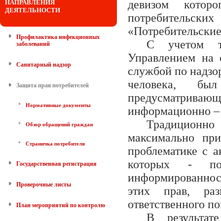
девизом котор
НАПРАВЛЕНИЯ
ДЕЯТЕЛЬНОСТИ
потребительск
«Потребительские
Профилактика инфекционных
С учетом т
заболеваний
Управлением на 
Санитарный надзор
службой по надзо
человека, бы
Защита прав потребителей
предусматриваю
Нормативные документы
информационно – 
Традиционно
Обзор обращений граждан
максимально при
Страничка потребителя
проблематике с а
которых - по
Государственная регистрация
информированност
Проверочные листы
этих прав, ра
ответственного по
План мероприятий по контролю
В результат