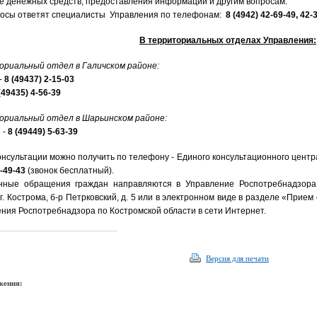
е денежных средств, предоставления информации и другим вопросам.
росы ответят специалисты Управления по телефонам:
8 (4942) 42-69-49, 42-
В территориальных отделах Управления:
ориальный отдел в Галичском районе:
 -
8 (49437) 2-15-03
(
49435) 4-56-39
ориальный отдел в Шарьинском районе:
 -
8 (49449) 5-63-39
онсультации можно получить по телефону - Единого консультационного цент
-49-43
(звонок бесплатный).
нные обращения граждан направляются в Управление Роспотребнадзора
 г. Кострома, б-р Петрковский, д. 5 или в электронном виде в разделе «При
ния Роспотребнадзора по Костромской области в сети Интернет.
Версия для печати
жения: