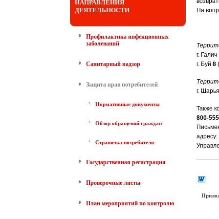
возврат
НАПРАВЛЕНИЯ
ДЕЯТЕЛЬНОСТИ
На воп
Профилактика инфекционных
заболеваний
Террит
г. Галич
Санитарный надзор
г. Буй
8
Террит
Защита прав потребителей
г. Шарья
Нормативные документы
Также к
800-555
Обзор обращений граждан
Письме
адресу:
Страничка потребителя
Управле
Государственная регистрация
Проверочные листы
Прило
План мероприятий по контролю