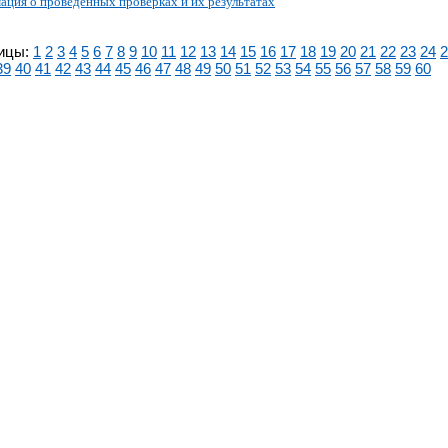
ция о проведенных проверках и их результатах
ицы:
1
2
3
4
5
6
7
8
9
10
11
12
13
14
15
16
17
18
19
20
21
22
23
24
2
39
40
41
42
43
44
45
46
47
48
49
50
51
52
53
54
55
56
57
58
59
60