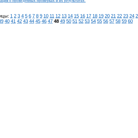
ция о проведенных проверках и их результатах.
ицы:
1
2
3
4
5
6
7
8
9
10
11
12
13
14
15
16
17
18
19
20
21
22
23
24
2
39
40
41
42
43
44
45
46
47
48
49
50
51
52
53
54
55
56
57
58
59
60