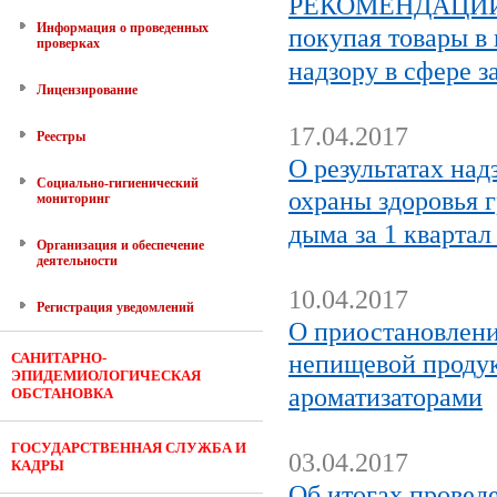
РЕКОМЕНДАЦИИ Г
Информация о проведенных
покупая товары в
проверках
надзору в сфере з
Лицензирование
17.04.2017
Реестры
О результатах над
Социально-гигиенический
охраны здоровья 
мониторинг
дыма за 1 квартал
Организация и обеспечение
деятельности
10.04.2017
Регистрация уведомлений
О приостановлени
САНИТАРНО-
непищевой проду
ЭПИДЕМИОЛОГИЧЕСКАЯ
ароматизаторами
ОБСТАНОВКА
ГОСУДАРСТВЕННАЯ СЛУЖБА И
03.04.2017
КАДРЫ
Об итогах провед