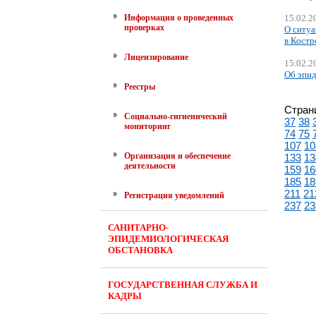
Информация о проведенных
15.02.2
проверках
О ситуа
в Костр
Лицензирование
15.02.2
Об эпид
Реестры
Стран
Социально-гигиенический
37
38
мониторинг
74
75
107
10
Организация и обеспечение
133
13
деятельности
159
16
185
18
211
21
Регистрация уведомлений
237
23
САНИТАРНО-
ЭПИДЕМИОЛОГИЧЕСКАЯ
ОБСТАНОВКА
ГОСУДАРСТВЕННАЯ СЛУЖБА И
КАДРЫ