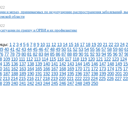
022
ции и мерах, принимаемых по недопущению распространения заболеваний, вы
омской области
022
ситуации по гриппу и ОРВИ и их профилактике
ицы:
1
2
3
4
5
6
7
8
9
10
11
12
13
14
15
16
17
18
19
20
21
22
23
24
2
39
40
41
42
43
44
45
46
47
48
49
50
51
52
53
54
55
56
57
58
59
60
6
76
77
78
79
80
81
82
83
84
85
86
87
88
89
90
91
92
93
94
95
96
97
9
8
109
110
111
112
113
114
115
116
117
118
119
120
121
122
123
124
4
135
136
137
138
139
140
141
142
143
144
145
146
147
148
149
15
0
161
162
163
164
165
166
167
168
169
170
171
172
173
174
175
17
6
187
188
189
190
191
192
193
194
195
196
197
198
199
200
201
20
2
213
214
215
216
217
218
219
220
221
222
223
224
225
226
227
22
8
239
240
241
242
243
244
245
246
247
248
249
250