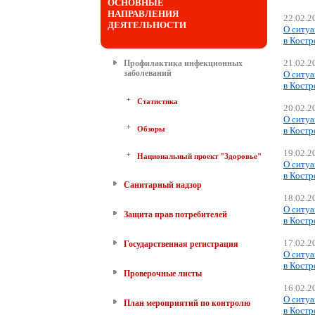
ОСНОВНЫЕ
НАПРАВЛЕНИЯ
22.02.2
ДЕЯТЕЛЬНОСТИ
О ситуа
в Костр
21.02.2
Профилактика инфекционных
заболеваний
О ситуа
в Костр
Статистика
20.02.2
О ситуа
Обзоры
в Костр
19.02.2
Национальный проект "Здоровье"
О ситуа
в Костр
Санитарный надзор
18.02.2
О ситуа
Защита прав потребителей
в Костр
17.02.2
Государственная регистрация
О ситуа
в Костр
Проверочные листы
16.02.2
О ситуа
План мероприятий по контролю
в Костр