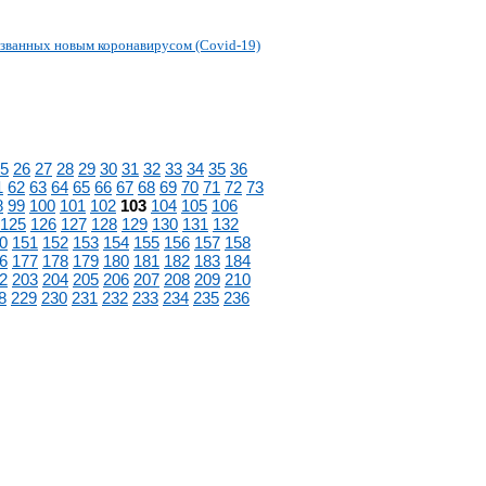
званных новым коронавирусом (Covid-19)
5
26
27
28
29
30
31
32
33
34
35
36
1
62
63
64
65
66
67
68
69
70
71
72
73
8
99
100
101
102
103
104
105
106
125
126
127
128
129
130
131
132
0
151
152
153
154
155
156
157
158
6
177
178
179
180
181
182
183
184
2
203
204
205
206
207
208
209
210
8
229
230
231
232
233
234
235
236