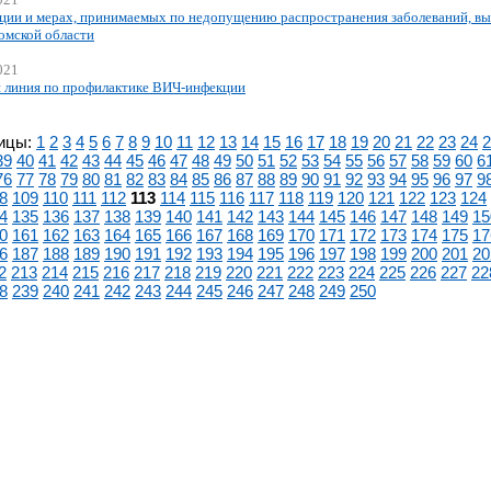
ции и мерах, принимаемых по недопущению распространения заболеваний, вы
омской области
021
 линия по профилактике ВИЧ-инфекции
ицы:
1
2
3
4
5
6
7
8
9
10
11
12
13
14
15
16
17
18
19
20
21
22
23
24
2
39
40
41
42
43
44
45
46
47
48
49
50
51
52
53
54
55
56
57
58
59
60
6
76
77
78
79
80
81
82
83
84
85
86
87
88
89
90
91
92
93
94
95
96
97
9
8
109
110
111
112
113
114
115
116
117
118
119
120
121
122
123
124
4
135
136
137
138
139
140
141
142
143
144
145
146
147
148
149
15
0
161
162
163
164
165
166
167
168
169
170
171
172
173
174
175
17
6
187
188
189
190
191
192
193
194
195
196
197
198
199
200
201
20
2
213
214
215
216
217
218
219
220
221
222
223
224
225
226
227
22
8
239
240
241
242
243
244
245
246
247
248
249
250