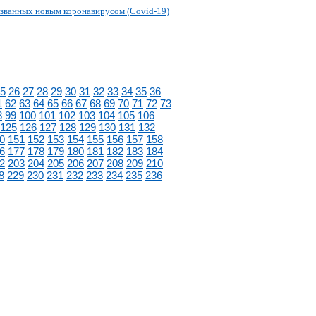
званных новым коронавирусом (Covid-19)
5
26
27
28
29
30
31
32
33
34
35
36
1
62
63
64
65
66
67
68
69
70
71
72
73
8
99
100
101
102
103
104
105
106
125
126
127
128
129
130
131
132
0
151
152
153
154
155
156
157
158
6
177
178
179
180
181
182
183
184
2
203
204
205
206
207
208
209
210
8
229
230
231
232
233
234
235
236