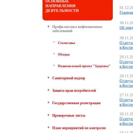
ОСНОВНЫЕ
НАПРАВЛЕНИЯ
01.12.2
ДЕЯТЕЛЬНОСТИ
Горячая
30.11.2
Профилактика инфекционных
Об эпид
заболеваний
30.11.2
О ситуа
Статистика
в Костр
Обзоры
29.11.2
О ситуа
Национальный проект "Здоровье"
в Костр
28.11.2
Санитарный надзор
О ситуа
в Костр
Защита прав потребителей
27.11.2
О ситуа
Государственная регистрация
в Костр
26.11.2
Проверочные листы
О ситуа
в Костр
План мероприятий по контролю
25.11.2