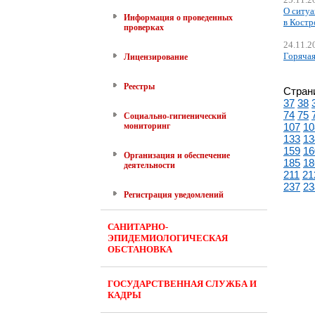
О ситуа
Информация о проведенных
в Костр
проверках
24.11.2
Горячая
Лицензирование
Реестры
Стран
37
38
74
75
Социально-гигиенический
мониторинг
107
10
133
13
159
16
Организация и обеспечение
185
18
деятельности
211
21
237
23
Регистрация уведомлений
САНИТАРНО-
ЭПИДЕМИОЛОГИЧЕСКАЯ
ОБСТАНОВКА
ГОСУДАРСТВЕННАЯ СЛУЖБА И
КАДРЫ