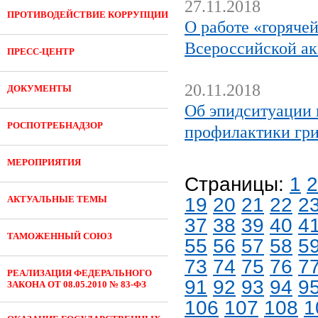
27.11.2018
ПРОТИВОДЕЙСТВИЕ КОРРУПЦИИ
О работе «горяче
Всероссийской 
ПРЕСС-ЦЕНТР
20.11.2018
ДОКУМЕНТЫ
Об эпидситуации 
РОСПОТРЕБНАДЗОР
профилактики гр
МЕРОПРИЯТИЯ
Страницы:
1
2
АКТУАЛЬНЫЕ ТЕМЫ
19
20
21
22
2
37
38
39
40
4
ТАМОЖЕННЫЙ СОЮЗ
55
56
57
58
5
73
74
75
76
7
РЕАЛИЗАЦИЯ ФЕДЕРАЛЬНОГО
91
92
93
94
9
ЗАКОНА ОТ 08.05.2010 № 83-ФЗ
106
107
108
1