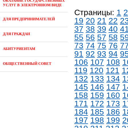
ОКАЗАНИЕ ГОСУДАРСТВЕННЫХ
УСЛУГ В ЭЛЕКТРОННОМ ВИДЕ
Страницы:
1
2
19
20
21
22
2
ДЛЯ ПРЕДПРИНИМАТЕЛЕЙ
37
38
39
40
4
ДЛЯ ГРАЖДАН
55
56
57
58
5
73
74
75
76
7
АБИТУРИЕНТАМ
91
92
93
94
9
106
107
108
1
ОБЩЕСТВЕННЫЙ СОВЕТ
119
120
121
1
132
133
134
1
145
146
147
1
158
159
160
1
171
172
173
1
184
185
186
1
197
198
199
2