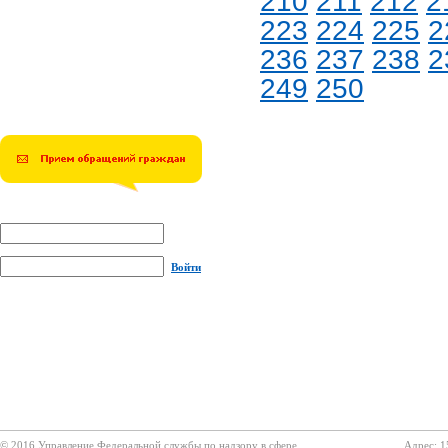
210
211
212
2
223
224
225
2
236
237
238
2
249
250
Войти
© 2016 Управление Федеральной службы по надзору в сфере
Адрес: 1