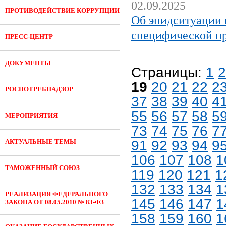
02.09.2025
ПРОТИВОДЕЙСТВИЕ КОРРУПЦИИ
Об эпидситуации
специфической п
ПРЕСС-ЦЕНТР
ДОКУМЕНТЫ
Страницы:
1
2
19
20
21
22
2
РОСПОТРЕБНАДЗОР
37
38
39
40
4
55
56
57
58
5
МЕРОПРИЯТИЯ
73
74
75
76
7
АКТУАЛЬНЫЕ ТЕМЫ
91
92
93
94
9
106
107
108
1
ТАМОЖЕННЫЙ СОЮЗ
119
120
121
1
132
133
134
1
РЕАЛИЗАЦИЯ ФЕДЕРАЛЬНОГО
145
146
147
1
ЗАКОНА ОТ 08.05.2010 № 83-ФЗ
158
159
160
1