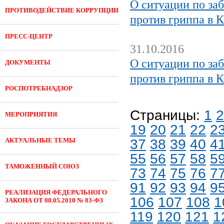
О ситуации по за
ПРОТИВОДЕЙСТВИЕ КОРРУПЦИИ
против гриппа в 
ПРЕСС-ЦЕНТР
31.10.2016
О ситуации по за
ДОКУМЕНТЫ
против гриппа в 
РОСПОТРЕБНАДЗОР
Страницы:
1
2
МЕРОПРИЯТИЯ
19
20
21
22
2
АКТУАЛЬНЫЕ ТЕМЫ
37
38
39
40
4
55
56
57
58
5
ТАМОЖЕННЫЙ СОЮЗ
73
74
75
76
7
91
92
93
94
9
РЕАЛИЗАЦИЯ ФЕДЕРАЛЬНОГО
106
107
108
1
ЗАКОНА ОТ 08.05.2010 № 83-ФЗ
119
120
121
1