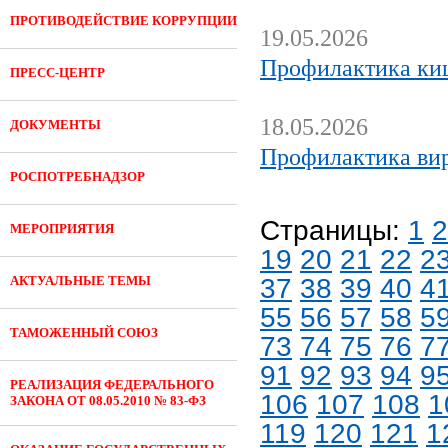
ПРОТИВОДЕЙСТВИЕ КОРРУПЦИИ
19.05.2026
Профилактика ки
ПРЕСС-ЦЕНТР
18.05.2026
ДОКУМЕНТЫ
Профилактика вир
РОСПОТРЕБНАДЗОР
Страницы:
1
2
МЕРОПРИЯТИЯ
19
20
21
22
2
АКТУАЛЬНЫЕ ТЕМЫ
37
38
39
40
4
55
56
57
58
5
ТАМОЖЕННЫЙ СОЮЗ
73
74
75
76
7
91
92
93
94
9
РЕАЛИЗАЦИЯ ФЕДЕРАЛЬНОГО
106
107
108
1
ЗАКОНА ОТ 08.05.2010 № 83-ФЗ
119
120
121
1