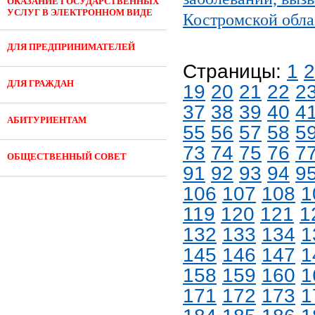
ОКАЗАНИЕ ГОСУДАРСТВЕННЫХ
УСЛУГ В ЭЛЕКТРОННОМ ВИДЕ
Костромской обла
ДЛЯ ПРЕДПРИНИМАТЕЛЕЙ
Страницы:
1
2
ДЛЯ ГРАЖДАН
19
20
21
22
2
37
38
39
40
4
АБИТУРИЕНТАМ
55
56
57
58
5
73
74
75
76
7
ОБЩЕСТВЕННЫЙ СОВЕТ
91
92
93
94
9
106
107
108
1
119
120
121
1
132
133
134
1
145
146
147
1
158
159
160
1
171
172
173
1