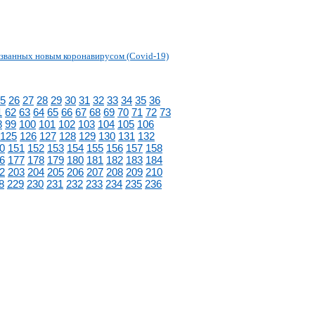
званных новым коронавирусом (Covid-19)
5
26
27
28
29
30
31
32
33
34
35
36
1
62
63
64
65
66
67
68
69
70
71
72
73
8
99
100
101
102
103
104
105
106
125
126
127
128
129
130
131
132
0
151
152
153
154
155
156
157
158
6
177
178
179
180
181
182
183
184
2
203
204
205
206
207
208
209
210
8
229
230
231
232
233
234
235
236