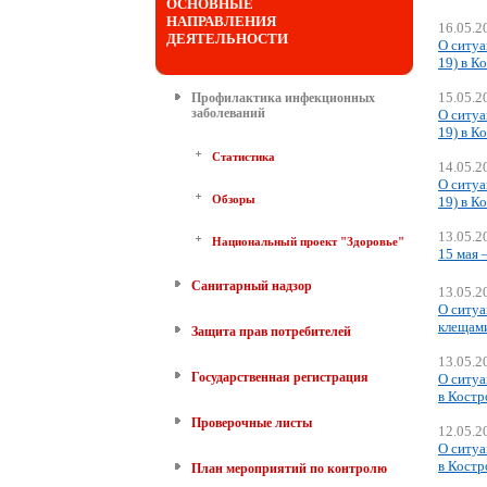
ОСНОВНЫЕ
НАПРАВЛЕНИЯ
16.05.2
ДЕЯТЕЛЬНОСТИ
О ситуа
19) в К
15.05.2
Профилактика инфекционных
заболеваний
О ситуа
19) в К
Статистика
14.05.2
О ситуа
Обзоры
19) в К
13.05.2
Национальный проект "Здоровье"
15 мая 
Санитарный надзор
13.05.2
О ситуа
клещам
Защита прав потребителей
13.05.2
Государственная регистрация
О ситуа
в Костр
Проверочные листы
12.05.2
О ситуа
в Костр
План мероприятий по контролю