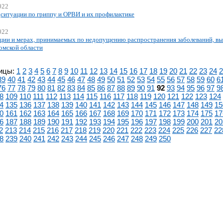
022
ситуации по гриппу и ОРВИ и их профилактике
022
ции и мерах, принимаемых по недопущению распространения заболеваний, вы
омской области
ицы:
1
2
3
4
5
6
7
8
9
10
11
12
13
14
15
16
17
18
19
20
21
22
23
24
2
39
40
41
42
43
44
45
46
47
48
49
50
51
52
53
54
55
56
57
58
59
60
6
76
77
78
79
80
81
82
83
84
85
86
87
88
89
90
91
92
93
94
95
96
97
9
8
109
110
111
112
113
114
115
116
117
118
119
120
121
122
123
124
4
135
136
137
138
139
140
141
142
143
144
145
146
147
148
149
15
0
161
162
163
164
165
166
167
168
169
170
171
172
173
174
175
17
6
187
188
189
190
191
192
193
194
195
196
197
198
199
200
201
20
2
213
214
215
216
217
218
219
220
221
222
223
224
225
226
227
22
8
239
240
241
242
243
244
245
246
247
248
249
250