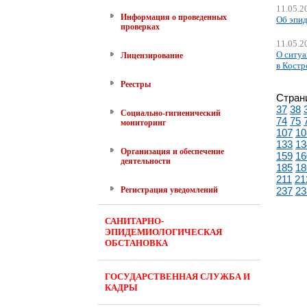
11.05.2
Информация о проведенных
Об эпид
проверках
11.05.2
О ситуа
Лицензирование
в Костр
Реестры
Стран
37
38
Социально-гигиенический
74
75
мониторинг
107
10
133
13
Организация и обеспечение
159
16
деятельности
185
18
211
21
Регистрация уведомлений
237
23
САНИТАРНО-
ЭПИДЕМИОЛОГИЧЕСКАЯ
ОБСТАНОВКА
ГОСУДАРСТВЕННАЯ СЛУЖБА И
КАДРЫ