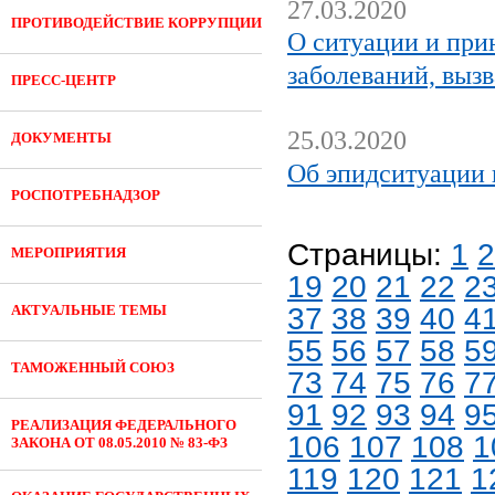
27.03.2020
ПРОТИВОДЕЙСТВИЕ КОРРУПЦИИ
О ситуации и пр
заболеваний, выз
ПРЕСС-ЦЕНТР
25.03.2020
ДОКУМЕНТЫ
Об эпидситуации 
РОСПОТРЕБНАДЗОР
Страницы:
1
2
МЕРОПРИЯТИЯ
19
20
21
22
2
АКТУАЛЬНЫЕ ТЕМЫ
37
38
39
40
4
55
56
57
58
5
ТАМОЖЕННЫЙ СОЮЗ
73
74
75
76
7
91
92
93
94
9
РЕАЛИЗАЦИЯ ФЕДЕРАЛЬНОГО
106
107
108
1
ЗАКОНА ОТ 08.05.2010 № 83-ФЗ
119
120
121
1